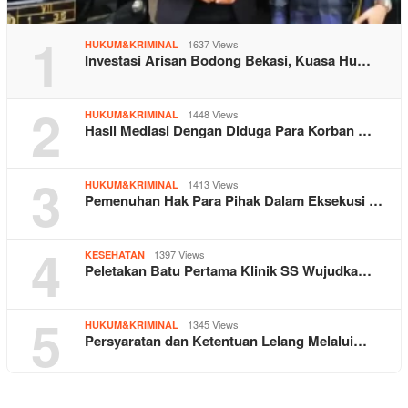
1
1637 Views
HUKUM&KRIMINAL
Investasi Arisan Bodong Bekasi, Kuasa Hu…
2
1448 Views
HUKUM&KRIMINAL
Hasil Mediasi Dengan Diduga Para Korban …
3
1413 Views
HUKUM&KRIMINAL
Pemenuhan Hak Para Pihak Dalam Eksekusi …
4
1397 Views
KESEHATAN
Peletakan Batu Pertama Klinik SS Wujudka…
5
1345 Views
HUKUM&KRIMINAL
Persyaratan dan Ketentuan Lelang Melalui…