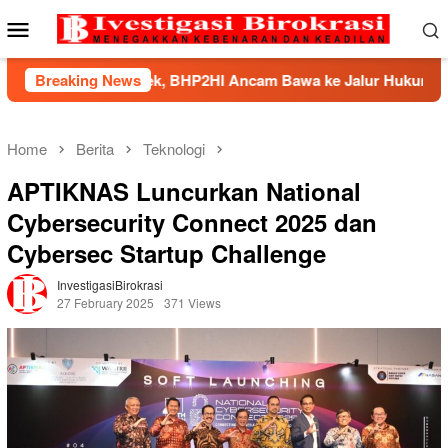
Skip
Mobile
to
Menu
content
ek, BHP2HI Ancam Bawa ke Jalur Hukum
Breaking News
Kemnaker Berh
Home
Berita
Teknologi
APTIKNAS Luncurkan National
Cybersecurity Connect 2025 dan
Cybersec Startup Challenge
InvestigasiBirokrasi
27 February 2025
371 Views