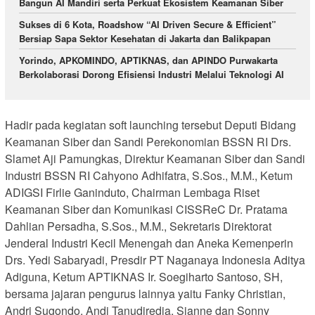
Bangun AI Mandiri serta Perkuat Ekosistem Keamanan Siber
Sukses di 6 Kota, Roadshow “AI Driven Secure & Efficient”
Bersiap Sapa Sektor Kesehatan di Jakarta dan Balikpapan
Yorindo, APKOMINDO, APTIKNAS, dan APINDO Purwakarta
Berkolaborasi Dorong Efisiensi Industri Melalui Teknologi AI
Hadir pada kegiatan soft launching tersebut Deputi Bidang
Keamanan Siber dan Sandi Perekonomian BSSN RI Drs.
Slamet Aji Pamungkas, Direktur Keamanan Siber dan Sandi
Industri BSSN RI Cahyono Adhifatra, S.Sos., M.M., Ketum
ADIGSI Firlie Ganinduto, Chairman Lembaga Riset
Keamanan Siber dan Komunikasi CISSReC Dr. Pratama
Dahlian Persadha, S.Sos., M.M., Sekretaris Direktorat
Jenderal Industri Kecil Menengah dan Aneka Kemenperin
Drs. Yedi Sabaryadi, Presdir PT Naganaya Indonesia Aditya
Adiguna, Ketum APTIKNAS Ir. Soegiharto Santoso, SH,
bersama jajaran pengurus lainnya yaitu Fanky Christian,
Andri Sugondo, Andi Tanudiredja, Sianne dan Sonny