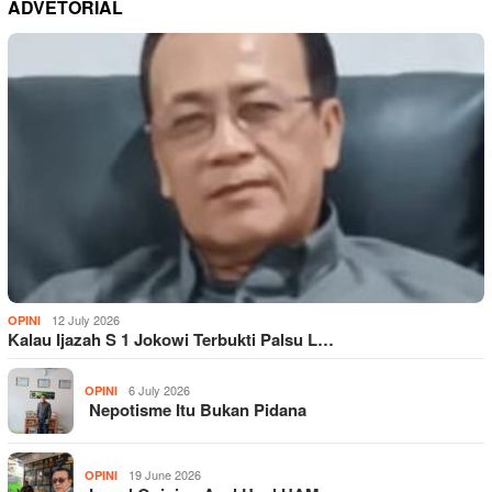
ADVETORIAL
12 July 2026
OPINI
Kalau Ijazah S 1 Jokowi Terbukti Palsu L…
6 July 2026
OPINI
Nepotisme Itu Bukan Pidana
19 June 2026
OPINI