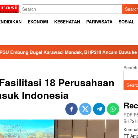
Searc
ENDIDIKAN
EKONOMI
KESEHATAN
PARIWISATA
SOSIAL
ci Mandek, BHP2HI Ancam Bawa ke Jalur Hukum
Kemn
Search
asilitasi 18 Perusahaan
Sear
suk Indonesia
Rec
RDP PS
BHP2HI
Kemnak
PT Amo