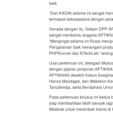
baik.
“Dan KADIN selama ini sangat mend
termasuk bekerjasama dengan pelaku
Senada dengan itu, Sekjen DPP AP
sangat membantu anggota APTIKNA
“Mengingat selama ini Rusia merupa
Pengalaman baik menangani produk
PHPRunner dan NTechLab,” terang
Usai pertemuan ini, delegasi Mos
dengan jajaran pimpinan APTIKNAS 
APTIKNAS diwakili Ketum Soegiha
Hence Mandagie, dan Waketum Kerj
Tanudiredja, serta Bendahara Umu
Pada pertemuan khusus ini kedua 
siap memfasilitasi lebih banyak la
Moskow untuk merambah bisnis di 