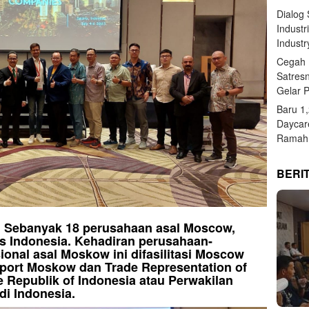
Dialog
Industr
Industr
Cegah 
Satres
Gelar 
Baru 1
Daycar
Ramah 
BERI
si, Sebanyak 18 perusahaan asal Moscow,
is Indonesia. Kehadiran perusahaan-
ional asal Moskow ini difasilitasi Moscow
sport Moskow dan Trade Representation of
e Republik of Indonesia atau Perwakilan
di Indonesia.