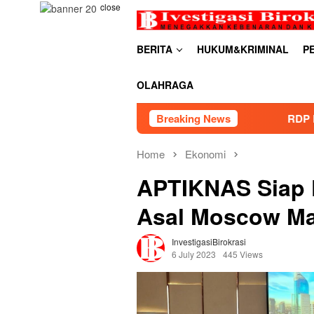
Skip
close
to
content
BERITA
HUKUM&KRIMINAL
P
OLAHRAGA
Breaking News
RDP PSU Embung Bugel Karawa
Home
Ekonomi
APTIKNAS Siap F
Asal Moscow Ma
InvestigasiBirokrasi
6 July 2023
445 Views