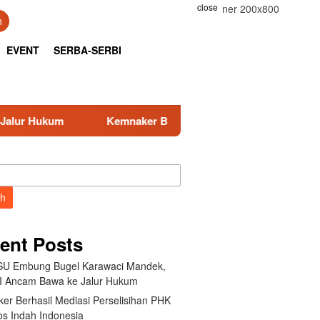
close
h
EVENT
SERBA-SERBI
aker Berhasil Mediasi Perselisihan PHK PT Amos Indah Indone
ch
ent Posts
U Embung Bugel Karawaci Mandek,
 Ancam Bawa ke Jalur Hukum
er Berhasil Mediasi Perselisihan PHK
s Indah Indonesia