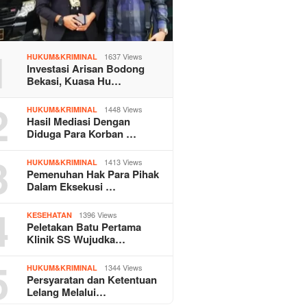
1
1637 Views
HUKUM&KRIMINAL
Investasi Arisan Bodong
Bekasi, Kuasa Hu…
2
1448 Views
HUKUM&KRIMINAL
Hasil Mediasi Dengan
Diduga Para Korban …
3
1413 Views
HUKUM&KRIMINAL
Pemenuhan Hak Para Pihak
Dalam Eksekusi …
4
1396 Views
KESEHATAN
Peletakan Batu Pertama
Klinik SS Wujudka…
5
1344 Views
HUKUM&KRIMINAL
Persyaratan dan Ketentuan
Lelang Melalui…