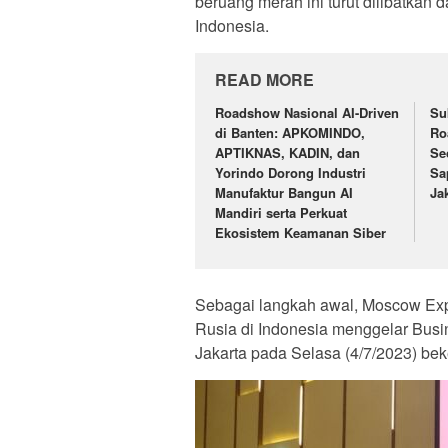
beruang merah ini turut dilibatkan
Indonesia.
READ MORE
Roadshow Nasional AI-Driven
Su
di Banten: APKOMINDO,
Ro
APTIKNAS, KADIN, dan
Se
Yorindo Dorong Industri
Sa
Manufaktur Bangun AI
Ja
Mandiri serta Perkuat
Ekosistem Keamanan Siber
Sebagai langkah awal, Moscow Exp
Rusia di Indonesia menggelar Busi
Jakarta pada Selasa (4/7/2023) b