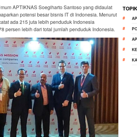
Umum APTIKNAS Soegiharto Santoso yang didaulat
TOPI
parkan potensi besar bisnis IT di Indonesia. Menurut
AP
catat ada 215 juta lebih penduduk Indonesia
78 persen lebih dari total jumlah penduduk Indonesia.
P
A
K
K