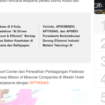
 dalam rencana ekspansi pelaku bisnis Rusia dan
kses di 6 Kota,
Yorindo, APKOMINDO,
adshow “AI Driven
APTIKNAS, dan APINDO
cure & Efficient” Bersiap
Purwakarta Berkolaborasi
pa Sektor Kesehatan di
Dorong Efisiensi Industri
karta dan Balikpapan
Melalui Teknologi AI
ort Center dan Perwakilan Perdagangan Federasi
ness Mision of Moscow Companies di Westin Hotel
ekerjasama dengan
APTIKNAS.