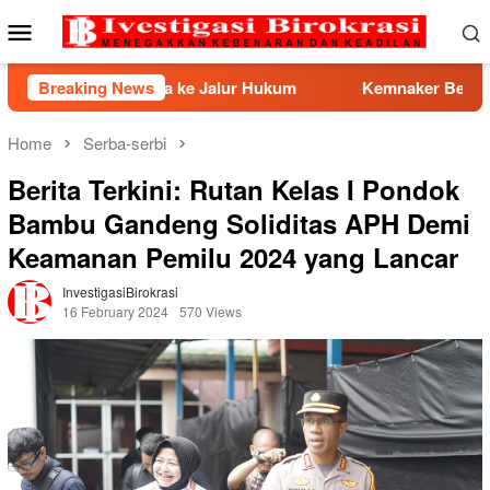
Skip
Mobile
to
Menu
content
awa ke Jalur Hukum
Breaking News
Kemnaker Berhasil Mediasi Persel
Home
Serba-serbi
Berita Terkini: Rutan Kelas I Pondok
Bambu Gandeng Soliditas APH Demi
Keamanan Pemilu 2024 yang Lancar
InvestigasiBirokrasi
16 February 2024
570 Views