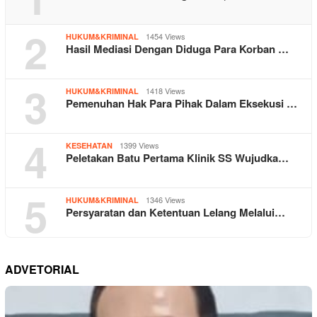
2
1454 Views
HUKUM&KRIMINAL
Hasil Mediasi Dengan Diduga Para Korban …
3
1418 Views
HUKUM&KRIMINAL
Pemenuhan Hak Para Pihak Dalam Eksekusi …
4
1399 Views
KESEHATAN
Peletakan Batu Pertama Klinik SS Wujudka…
5
1346 Views
HUKUM&KRIMINAL
Persyaratan dan Ketentuan Lelang Melalui…
ADVETORIAL