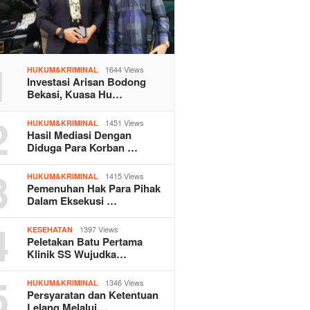
1
1644 Views
HUKUM&KRIMINAL
Investasi Arisan Bodong
Bekasi, Kuasa Hu…
2
1451 Views
HUKUM&KRIMINAL
Hasil Mediasi Dengan
Diduga Para Korban …
3
1415 Views
HUKUM&KRIMINAL
Pemenuhan Hak Para Pihak
Dalam Eksekusi …
4
1397 Views
KESEHATAN
Peletakan Batu Pertama
Klinik SS Wujudka…
5
1346 Views
HUKUM&KRIMINAL
Persyaratan dan Ketentuan
Lelang Melalui…