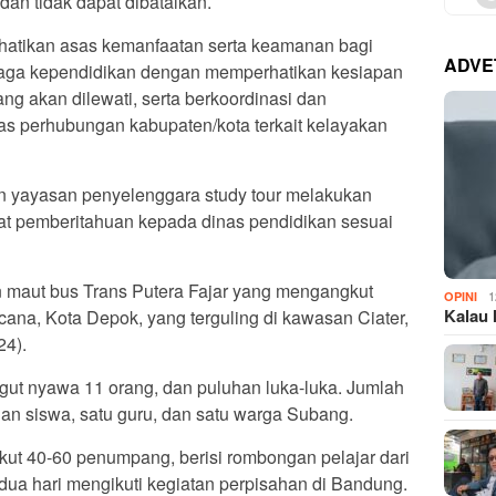
 dan tidak dapat dibatalkan.
hatikan asas kemanfaatan serta keamanan bagi
ADVE
tenaga kependidikan dengan memperhatikan kesiapan
g akan dilewati, serta berkoordinasi dan
s perhubungan kabupaten/kota terkait kelayakan
an yayasan penyelenggara study tour melakukan
at pemberitahuan kepada dinas pendidikan sesuai
aan maut bus Trans Putera Fajar yang mengangkut
1
OPINI
Kalau 
na, Kota Depok, yang terguling di kawasan Ciater,
24).
ut nyawa 11 orang, dan puluhan luka-luka. Jumlah
ilan siswa, satu guru, dan satu warga Subang.
kut 40-60 penumpang, berisi rombongan pelajar dari
a hari mengikuti kegiatan perpisahan di Bandung.