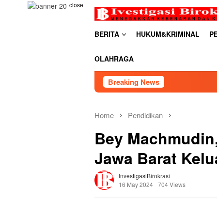
Skip
close
to
content
BERITA
HUKUM&KRIMINAL
P
OLAHRAGA
Breaking News
RDP PSU Em
Home
Pendidikan
Bey Machmudin,
Jawa Barat Kelu
InvestigasiBirokrasi
16 May 2024
704 Views