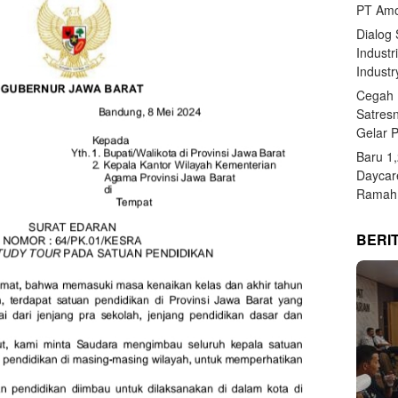
PT Amo
Dialog
Industr
Industr
Cegah 
Satres
Gelar 
Baru 1
Daycar
Ramah 
BERI