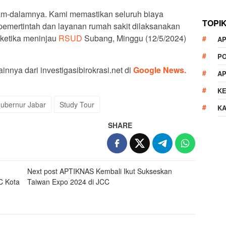
m-dalamnya. Kami memastikan seluruh biaya
TOPI
pemertintah dan layanan rumah sakit dilaksanakan
 ketika meninjau
RSUD
Subang, Minggu (12/5/2024)
AP
P
innya dari investigasibirokrasi.net di
Google News.
A
K
Gubernur Jabar
Study Tour
K
SHARE
Next post
APTIKNAS Kembali Ikut Sukseskan
C Kota
Taiwan Expo 2024 di JCC