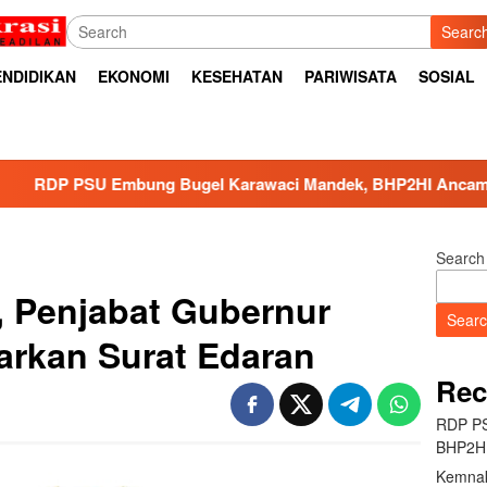
Searc
ENDIDIKAN
EKONOMI
KESEHATAN
PARIWISATA
SOSIAL
bung Bugel Karawaci Mandek, BHP2HI Ancam Bawa ke Jalur 
Search
 Penjabat Gubernur
Sear
arkan Surat Edaran
Rec
RDP PS
BHP2HI
Kemnak