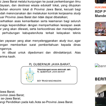
HUKUM&
RDP P
Mande
BERI