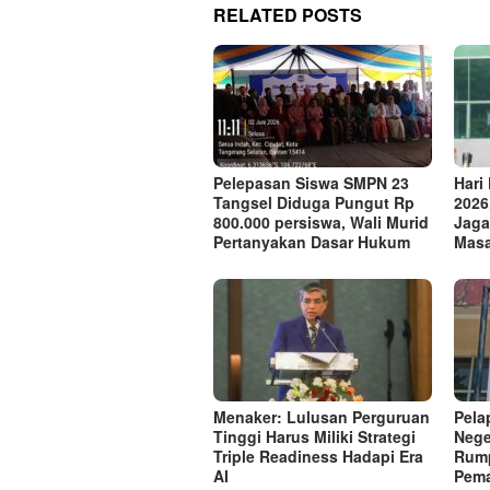
RELATED POSTS
Pelepasan Siswa SMPN 23
Hari
Tangsel Diduga Pungut Rp
2026
800.000 persiswa, Wali Murid
Jaga
Pertanyakan Dasar Hukum
Masa
Menaker: Lulusan Perguruan
Pela
Tinggi Harus Miliki Strategi
Nege
Triple Readiness Hadapi Era
Rump
AI
Pema