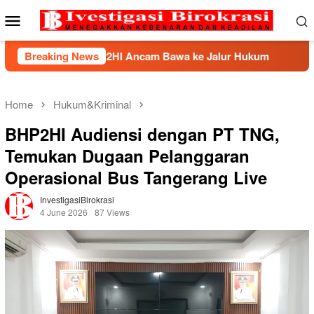
Skip
Mobile
to
Menu
content
k, BHP2HI Ancam Bawa ke Jalur Hukum
Breaking News
Kemnaker Berh
Home
Hukum&Kriminal
BHP2HI Audiensi dengan PT TNG,
Temukan Dugaan Pelanggaran
Operasional Bus Tangerang Live
InvestigasiBirokrasi
4 June 2026
87 Views