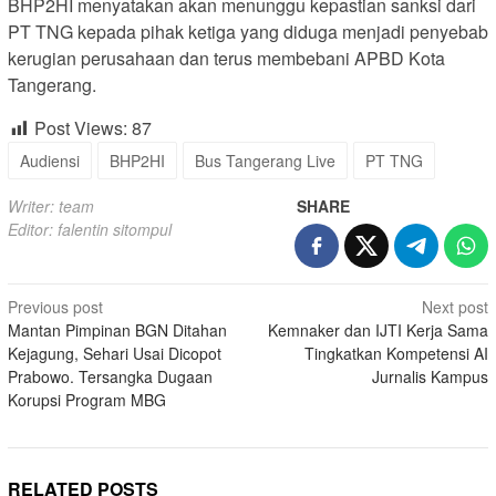
BHP2HI menyatakan akan menunggu kepastian sanksi dari
PT TNG kepada pihak ketiga yang diduga menjadi penyebab
kerugian perusahaan dan terus membebani APBD Kota
Tangerang.
Post Views:
87
Audiensi
BHP2HI
Bus Tangerang Live
PT TNG
Writer: team
SHARE
Editor: falentin sitompul
Post
Previous post
Next post
Mantan Pimpinan BGN Ditahan
Kemnaker dan IJTI Kerja Sama
navigation
Kejagung, Sehari Usai Dicopot
Tingkatkan Kompetensi AI
Prabowo. Tersangka Dugaan
Jurnalis Kampus
Korupsi Program MBG
RELATED POSTS