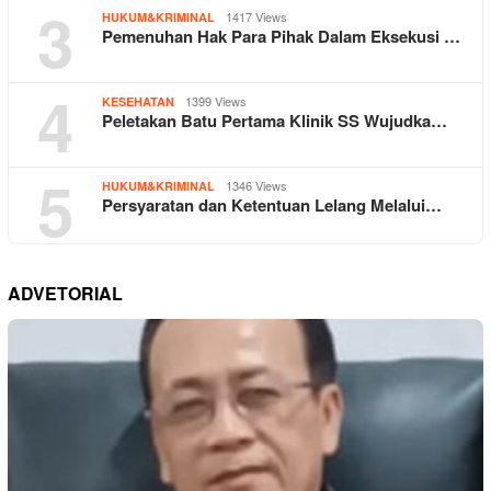
3
1417 Views
HUKUM&KRIMINAL
Pemenuhan Hak Para Pihak Dalam Eksekusi …
4
1399 Views
KESEHATAN
Peletakan Batu Pertama Klinik SS Wujudka…
5
1346 Views
HUKUM&KRIMINAL
Persyaratan dan Ketentuan Lelang Melalui…
ADVETORIAL