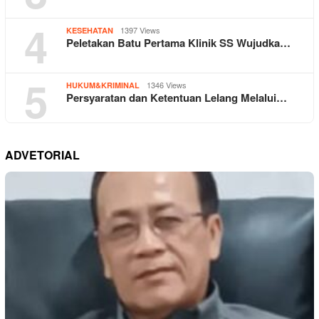
4
1397 Views
KESEHATAN
Peletakan Batu Pertama Klinik SS Wujudka…
5
1346 Views
HUKUM&KRIMINAL
Persyaratan dan Ketentuan Lelang Melalui…
ADVETORIAL