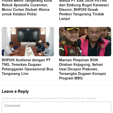
Polres Metro Tangerang Kota
Status PT ESA JAYA PUTRA
Bekuk Spesialis Curanmor,
dan Embung Bugel Karawaci
Motor Curian Diubah Warna
Disorot, BHP2HI Desak
untuk Kelabui Polisi
Pemkot Tangerang Tindak
Lanjut
BHP2HI Audiensi dengan PT
Mantan Pimpinan BGN
TNG, Temukan Dugaan
Ditahan Kejagung, Sehari
Pelanggaran Operasional Bus
Usai Dicopot Prabowo.
Tangerang Live
Tersangka Dugaan Korupsi
Program MBG
Leave a Reply
Your email address will not be published.
Required fields are marked
*