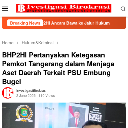
Skip
Mobile
to
Menu
content
ek, BHP2HI Ancam Bawa ke Jalur Hukum
Breaking News
Kemnaker Berh
Home
Hukum&Kriminal
BHP2HI Pertanyakan Ketegasan
Pemkot Tangerang dalam Menjaga
Aset Daerah Terkait PSU Embung
Bugel
InvestigasiBirokrasi
2 June 2026
110 Views