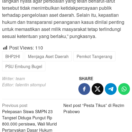
langkah nyata agar persoalan yang telah berlarut-larut
tersebut tidak menimbulkan ketidakpercayaan publik
terhadap pengelolaan aset daerah. Selain itu, kepastian
hukum dan transparansi penanganan kasus dinilai penting
untuk memastikan aset milik masyarakat tetap terlindungi
sesuai ketentuan yang berlaku,” pungkasnya.
Post Views:
110
BHP2HI
Menjaga Aset Daerah
Pemkot Tangerang
PSU Embung Bugel
Writer: team
SHARE
Editor: falentin sitompul
Post
Previous post
Next post
“Pesta Tikus” di Rezim
Pelepasan Siswa SMPN 23
Prabowo
navigation
Tangsel Diduga Pungut Rp
800.000 persiswa, Wali Murid
Pertanyakan Dasar Hukum