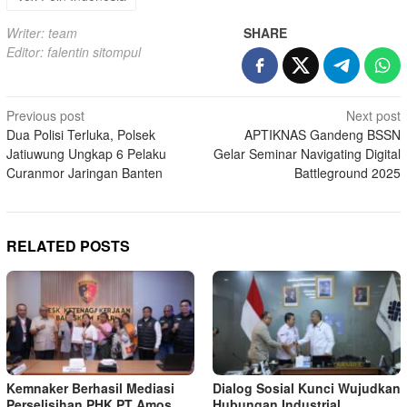
Writer: team
SHARE
Editor: falentin sitompul
Post
Previous post
Next post
Dua Polisi Terluka, Polsek
APTIKNAS Gandeng BSSN
navigation
Jatiuwung Ungkap 6 Pelaku
Gelar Seminar Navigating Digital
Curanmor Jaringan Banten
Battleground 2025
RELATED POSTS
Kemnaker Berhasil Mediasi
Dialog Sosial Kunci Wujudkan
Perselisihan PHK PT Amos
Hubungan Industrial