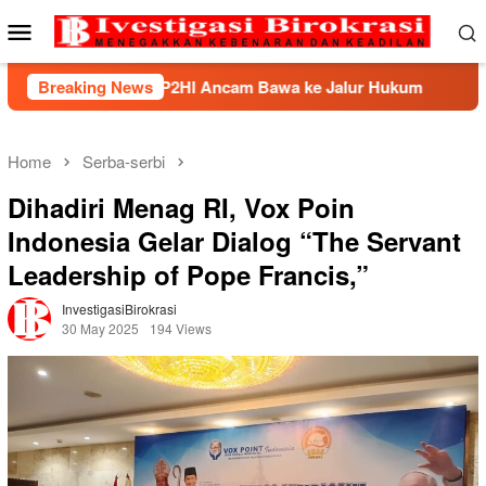
Skip
Mobile
to
Menu
content
 BHP2HI Ancam Bawa ke Jalur Hukum
Breaking News
Kemnaker Berhasi
Home
Serba-serbi
Dihadiri Menag RI, Vox Poin
Indonesia Gelar Dialog “The Servant
Leadership of Pope Francis,”
InvestigasiBirokrasi
30 May 2025
194 Views