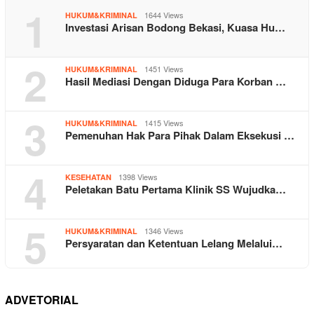
1
1644 Views
HUKUM&KRIMINAL
Investasi Arisan Bodong Bekasi, Kuasa Hu…
2
1451 Views
HUKUM&KRIMINAL
Hasil Mediasi Dengan Diduga Para Korban …
3
1415 Views
HUKUM&KRIMINAL
Pemenuhan Hak Para Pihak Dalam Eksekusi …
4
1398 Views
KESEHATAN
Peletakan Batu Pertama Klinik SS Wujudka…
5
1346 Views
HUKUM&KRIMINAL
Persyaratan dan Ketentuan Lelang Melalui…
ADVETORIAL