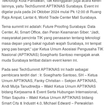
Teknologi Kota Pahlawan, Tak ketinggalan juga acara keren
lainnya, yaitu TechSummit APTIKNAS Surabaya. Event ini
digelar pula pada 24 Oktober 2024 mulai Pk 12:00 di Ruang
Raja Ampat, Lantai 6, World Trade Center Mall Surabaya.
Tema summit ini adalah: Future Proofing Surabaya: Data
Center, AI, Smart Office, dan Peran Keamanan Siber. “Jadi,
masyarakat pencinta TIK yang penasaran tentang teknologi
masa depan yang bakal ngubah wajah Surabaya, ini tempat
yang pas banget,” ujar Ketua Umum Asosiasi Pengusaha TIK
Nasional (APTIKNAS) Soegiharto Santoso mengajak anak
muda Surabaya terlibat dalam event keren ini.
Pada sesi TechSummit APTIKNAS ini hadir sebagai
pembicara terdiri dari : Ir. Soegiharto Santoso, SH – Ketua
Umum APTIKNAS, Fanky Christian – Sekjen APTIKNAS,
Andi Mulja Tanudiredja – Wakil Ketua Umum APTIKNAS
bidang Kerjasama & Event Serta Hubungan Internasional,
Tritan Saputra – Wakil Ketua Umum APTIKNAS bidang
Smart City & Industri 4.0, Michael Edward – Perwakilan