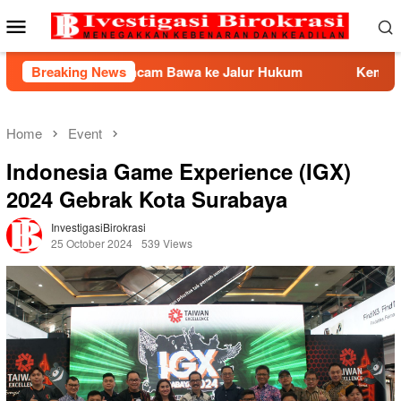
Skip
Mobile
to
Menu
content
ncam Bawa ke Jalur Hukum
Breaking News
Kemnaker Berhasil Mediasi
Home
Event
Indonesia Game Experience (IGX)
2024 Gebrak Kota Surabaya
InvestigasiBirokrasi
25 October 2024
539 Views