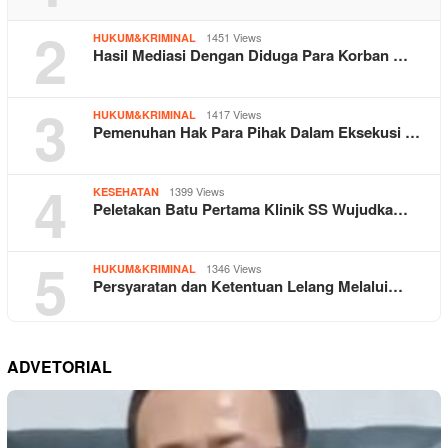
2
1451 Views
HUKUM&KRIMINAL
Hasil Mediasi Dengan Diduga Para Korban …
3
1417 Views
HUKUM&KRIMINAL
Pemenuhan Hak Para Pihak Dalam Eksekusi …
4
1399 Views
KESEHATAN
Peletakan Batu Pertama Klinik SS Wujudka…
5
1346 Views
HUKUM&KRIMINAL
Persyaratan dan Ketentuan Lelang Melalui…
ADVETORIAL