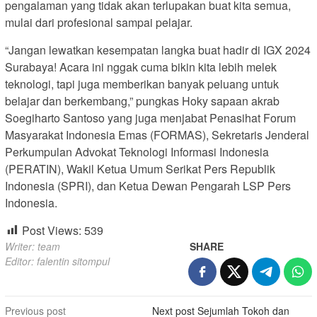
pengalaman yang tidak akan terlupakan buat kita semua,
mulai dari profesional sampai pelajar.
“Jangan lewatkan kesempatan langka buat hadir di IGX 2024
Surabaya! Acara ini nggak cuma bikin kita lebih melek
teknologi, tapi juga memberikan banyak peluang untuk
belajar dan berkembang,” pungkas Hoky sapaan akrab
Soegiharto Santoso yang juga menjabat Penasihat Forum
Masyarakat Indonesia Emas (FORMAS), Sekretaris Jenderal
Perkumpulan Advokat Teknologi Informasi Indonesia
(PERATIN), Wakil Ketua Umum Serikat Pers Republik
Indonesia (SPRI), dan Ketua Dewan Pengarah LSP Pers
Indonesia.
Post Views:
539
Writer: team
SHARE
Editor: falentin sitompul
Post
Previous post
Next post
Sejumlah Tokoh dan