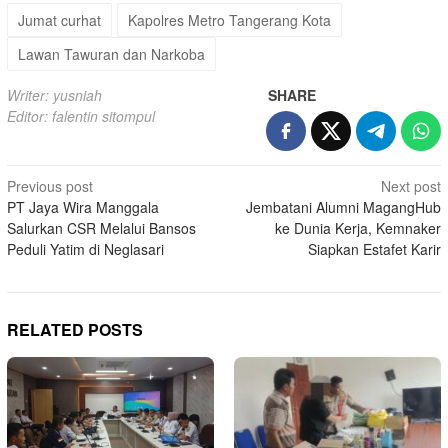
Jumat curhat
Kapolres Metro Tangerang Kota
Lawan Tawuran dan Narkoba
Writer: yusniah
SHARE
Editor: falentin sitompul
Post
Previous post
Next post
PT Jaya Wira Manggala
Jembatani Alumni MagangHub
navigation
Salurkan CSR Melalui Bansos
ke Dunia Kerja, Kemnaker
Peduli Yatim di Neglasari
Siapkan Estafet Karir
RELATED POSTS