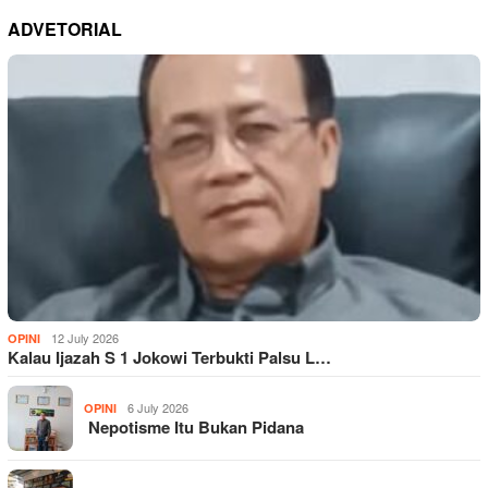
ADVETORIAL
12 July 2026
OPINI
Kalau Ijazah S 1 Jokowi Terbukti Palsu L…
6 July 2026
OPINI
Nepotisme Itu Bukan Pidana