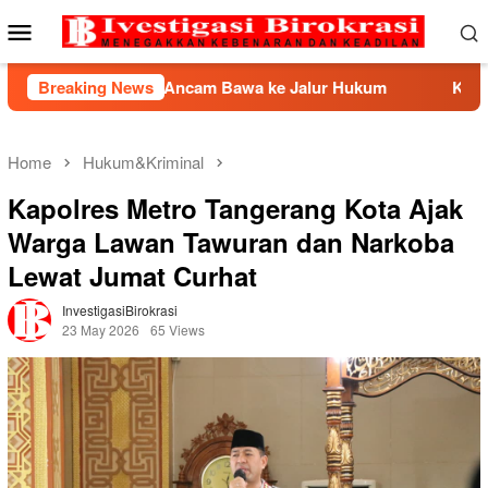
Skip
Mobile
to
Menu
content
I Ancam Bawa ke Jalur Hukum
Breaking News
Kemnaker Berhasil Medi
Home
Hukum&Kriminal
Kapolres Metro Tangerang Kota Ajak
Warga Lawan Tawuran dan Narkoba
Lewat Jumat Curhat
InvestigasiBirokrasi
23 May 2026
65 Views