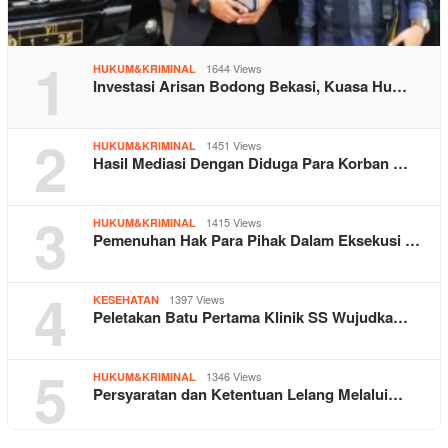
1
1644 Views
HUKUM&KRIMINAL
Investasi Arisan Bodong Bekasi, Kuasa Hu…
2
1451 Views
HUKUM&KRIMINAL
Hasil Mediasi Dengan Diduga Para Korban …
3
1415 Views
HUKUM&KRIMINAL
Pemenuhan Hak Para Pihak Dalam Eksekusi …
4
1397 Views
KESEHATAN
Peletakan Batu Pertama Klinik SS Wujudka…
5
1346 Views
HUKUM&KRIMINAL
Persyaratan dan Ketentuan Lelang Melalui…