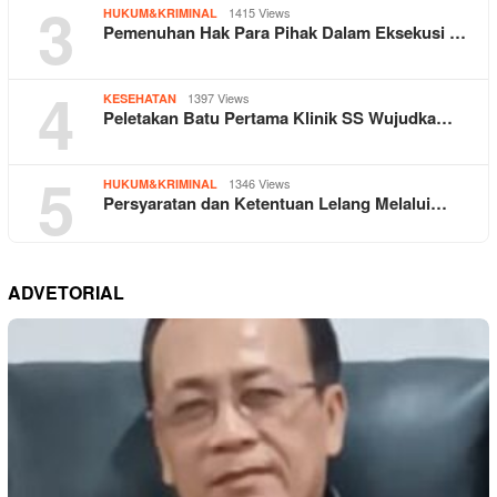
3
1415 Views
HUKUM&KRIMINAL
Pemenuhan Hak Para Pihak Dalam Eksekusi …
4
1397 Views
KESEHATAN
Peletakan Batu Pertama Klinik SS Wujudka…
5
1346 Views
HUKUM&KRIMINAL
Persyaratan dan Ketentuan Lelang Melalui…
ADVETORIAL