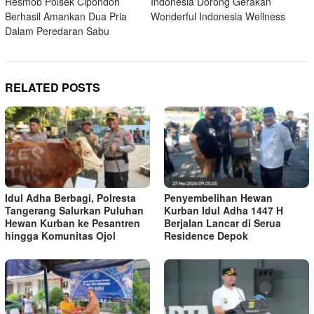
Resmob Polsek Cipondoh
Indonesia Dorong Gerakan
navigation
Berhasil Amankan Dua Pria
Wonderful Indonesia Wellness
Dalam Peredaran Sabu
RELATED POSTS
Idul Adha Berbagi, Polresta
Penyembelihan Hewan
Tangerang Salurkan Puluhan
Kurban Idul Adha 1447 H
Hewan Kurban ke Pesantren
Berjalan Lancar di Serua
hingga Komunitas Ojol
Residence Depok