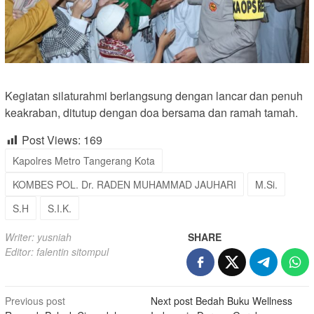
Kegiatan silaturahmi berlangsung dengan lancar dan penuh
keakraban, ditutup dengan doa bersama dan ramah tamah.
Post Views:
169
Kapolres Metro Tangerang Kota
KOMBES POL. Dr. RADEN MUHAMMAD JAUHARI
M.Si.
S.H
S.I.K.
Writer: yusniah
SHARE
Editor: falentin sitompul
Post
Previous post
Next post
Bedah Buku Wellness