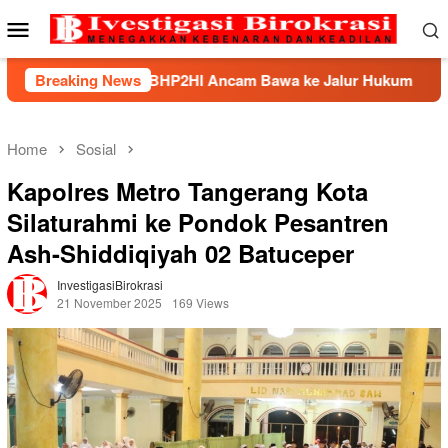
Skip
Mobile
to
Menu
content
k, BHP2HI Ancam Bawa ke Jalur Hukum
Breaking News
Kemnaker Berh
Home
Sosial
Kapolres Metro Tangerang Kota
Silaturahmi ke Pondok Pesantren
Ash-Shiddiqiyah 02 Batuceper
InvestigasiBirokrasi
21 November 2025
169 Views