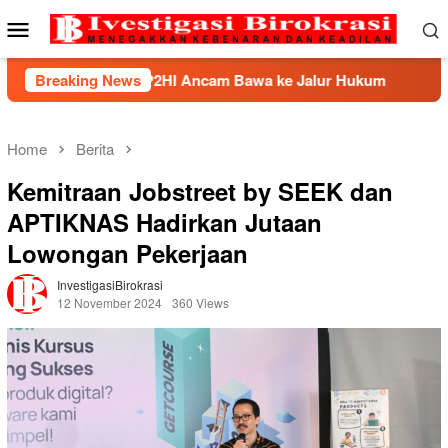
Skip
Mobile
to
Menu
content
HP2HI Ancam Bawa ke Jalur Hukum
Breaking News
Kemnaker Berhasil
Home
Berita
Kemitraan Jobstreet by SEEK dan
APTIKNAS Hadirkan Jutaan
Lowongan Pekerjaan
InvestigasiBirokrasi
12 November 2024
360 Views