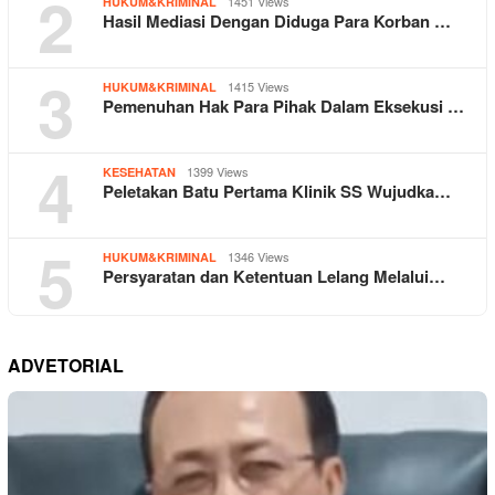
2
1451 Views
HUKUM&KRIMINAL
Hasil Mediasi Dengan Diduga Para Korban …
3
1415 Views
HUKUM&KRIMINAL
Pemenuhan Hak Para Pihak Dalam Eksekusi …
4
1399 Views
KESEHATAN
Peletakan Batu Pertama Klinik SS Wujudka…
5
1346 Views
HUKUM&KRIMINAL
Persyaratan dan Ketentuan Lelang Melalui…
ADVETORIAL