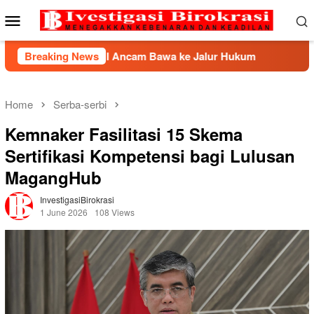
Skip
Mobile
to
Menu
content
 BHP2HI Ancam Bawa ke Jalur Hukum
Breaking News
Kemnaker Berhasi
Home
Serba-serbi
Kemnaker Fasilitasi 15 Skema
Sertifikasi Kompetensi bagi Lulusan
MagangHub
InvestigasiBirokrasi
1 June 2026
108 Views