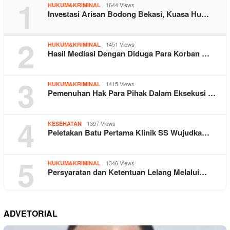
1
1644 Views
HUKUM&KRIMINAL
Investasi Arisan Bodong Bekasi, Kuasa Hu…
2
1451 Views
HUKUM&KRIMINAL
Hasil Mediasi Dengan Diduga Para Korban …
3
1415 Views
HUKUM&KRIMINAL
Pemenuhan Hak Para Pihak Dalam Eksekusi …
4
1397 Views
KESEHATAN
Peletakan Batu Pertama Klinik SS Wujudka…
5
1346 Views
HUKUM&KRIMINAL
Persyaratan dan Ketentuan Lelang Melalui…
ADVETORIAL