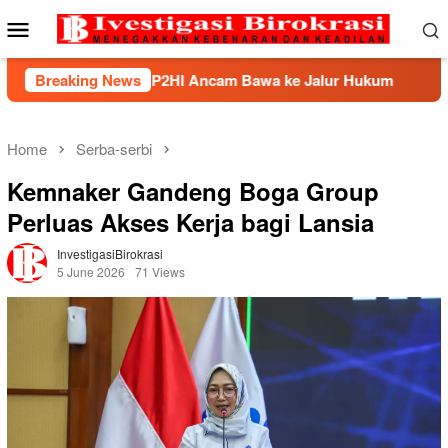
Skip
Mobile
to
Menu
content
ek, BHP2HI Ancam Bawa ke Jalur Hukum
Breaking News
Kemnaker Ber
Home
Serba-serbi
Kemnaker Gandeng Boga Group
Perluas Akses Kerja bagi Lansia
InvestigasiBirokrasi
5 June 2026
71 Views