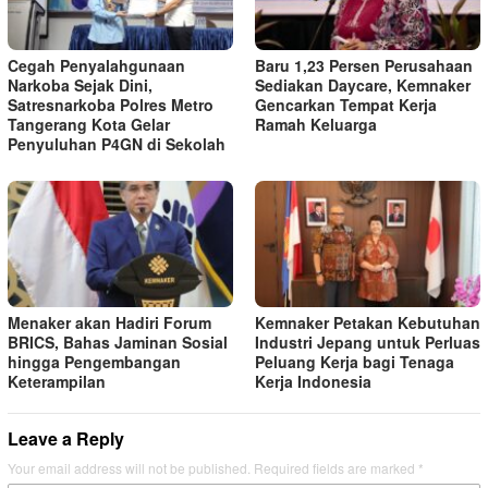
Cegah Penyalahgunaan
Baru 1,23 Persen Perusahaan
Narkoba Sejak Dini,
Sediakan Daycare, Kemnaker
Satresnarkoba Polres Metro
Gencarkan Tempat Kerja
Tangerang Kota Gelar
Ramah Keluarga
Penyuluhan P4GN di Sekolah
Menaker akan Hadiri Forum
Kemnaker Petakan Kebutuhan
BRICS, Bahas Jaminan Sosial
Industri Jepang untuk Perluas
hingga Pengembangan
Peluang Kerja bagi Tenaga
Keterampilan
Kerja Indonesia
Leave a Reply
Your email address will not be published.
Required fields are marked
*