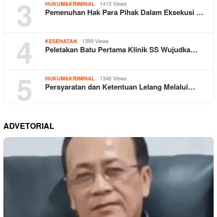
3
1415 Views
HUKUM&KRIMINAL
Pemenuhan Hak Para Pihak Dalam Eksekusi …
4
1399 Views
KESEHATAN
Peletakan Batu Pertama Klinik SS Wujudka…
5
1346 Views
HUKUM&KRIMINAL
Persyaratan dan Ketentuan Lelang Melalui…
ADVETORIAL