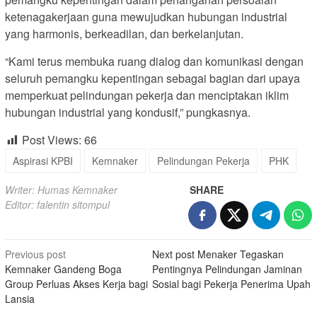
ketenagakerjaan guna mewujudkan hubungan industrial
yang harmonis, berkeadilan, dan berkelanjutan.
“Kami terus membuka ruang dialog dan komunikasi dengan
seluruh pemangku kepentingan sebagai bagian dari upaya
memperkuat pelindungan pekerja dan menciptakan iklim
hubungan industrial yang kondusif,” pungkasnya.
Post Views:
66
Aspirasi KPBI
Kemnaker
Pelindungan Pekerja
PHK
Writer: Humas Kemnaker
SHARE
Editor: falentin sitompul
Post
Previous post
Next post
Menaker Tegaskan
Kemnaker Gandeng Boga
Pentingnya Pelindungan Jaminan
navigation
Group Perluas Akses Kerja bagi
Sosial bagi Pekerja Penerima Upah
Lansia