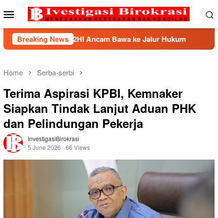
Skip
Mobile
to
Menu
content
 BHP2HI Ancam Bawa ke Jalur Hukum
Breaking News
Kemnaker Berhasi
Home
Serba-serbi
Terima Aspirasi KPBI, Kemnaker
Siapkan Tindak Lanjut Aduan PHK
dan Pelindungan Pekerja
InvestigasiBirokrasi
5 June 2026
66 Views