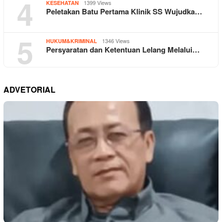
4
1399 Views
KESEHATAN
Peletakan Batu Pertama Klinik SS Wujudka…
5
1346 Views
HUKUM&KRIMINAL
Persyaratan dan Ketentuan Lelang Melalui…
ADVETORIAL