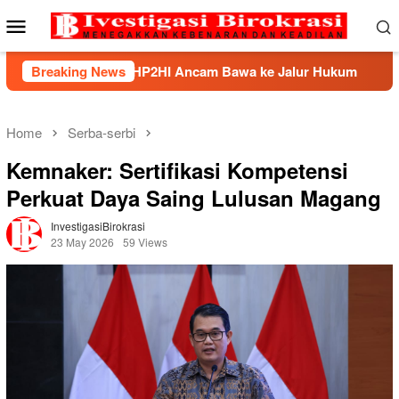
Skip
Mobile
to
Menu
content
ek, BHP2HI Ancam Bawa ke Jalur Hukum
Breaking News
Kemnaker Ber
Home
Serba-serbi
Kemnaker: Sertifikasi Kompetensi
Perkuat Daya Saing Lulusan Magang
InvestigasiBirokrasi
23 May 2026
59 Views