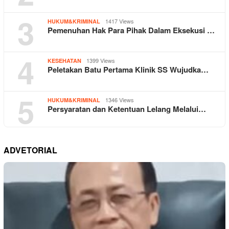
3
1417 Views
HUKUM&KRIMINAL
Pemenuhan Hak Para Pihak Dalam Eksekusi …
4
1399 Views
KESEHATAN
Peletakan Batu Pertama Klinik SS Wujudka…
5
1346 Views
HUKUM&KRIMINAL
Persyaratan dan Ketentuan Lelang Melalui…
ADVETORIAL