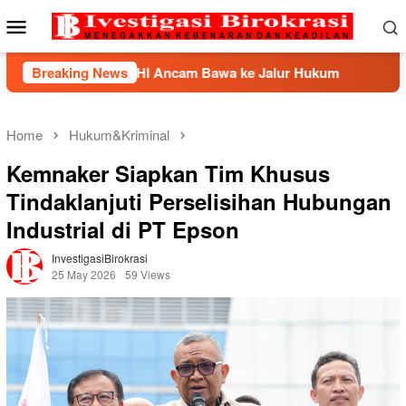
Skip
Mobile
to
Menu
content
, BHP2HI Ancam Bawa ke Jalur Hukum
Breaking News
Kemnaker Berha
Home
Hukum&Kriminal
Kemnaker Siapkan Tim Khusus
Tindaklanjuti Perselisihan Hubungan
Industrial di PT Epson
InvestigasiBirokrasi
25 May 2026
59 Views