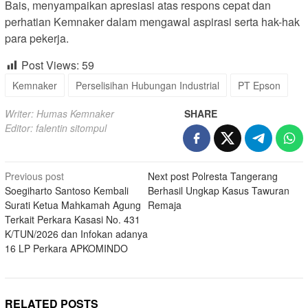
Bais, menyampaikan apresiasi atas respons cepat dan
perhatian Kemnaker dalam mengawal aspirasi serta hak-hak
para pekerja.
Post Views:
59
Kemnaker
Perselisihan Hubungan Industrial
PT Epson
Writer: Humas Kemnaker
SHARE
Editor: falentin sitompul
Post
Previous post
Next post
Polresta Tangerang
Soegiharto Santoso Kembali
Berhasil Ungkap Kasus Tawuran
navigation
Surati Ketua Mahkamah Agung
Remaja
Terkait Perkara Kasasi No. 431
K/TUN/2026 dan Infokan adanya
16 LP Perkara APKOMINDO
RELATED POSTS