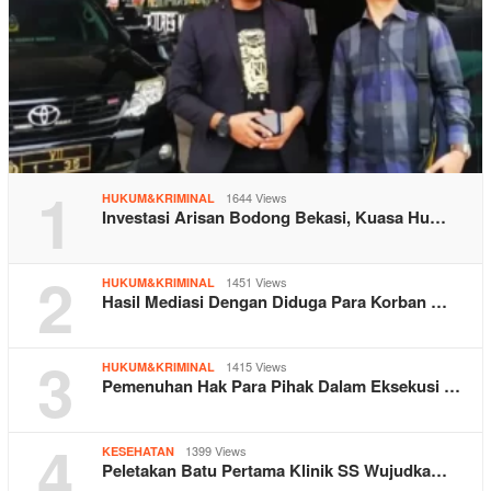
1
1644 Views
HUKUM&KRIMINAL
Investasi Arisan Bodong Bekasi, Kuasa Hu…
2
1451 Views
HUKUM&KRIMINAL
Hasil Mediasi Dengan Diduga Para Korban …
3
1415 Views
HUKUM&KRIMINAL
Pemenuhan Hak Para Pihak Dalam Eksekusi …
4
1399 Views
KESEHATAN
Peletakan Batu Pertama Klinik SS Wujudka…