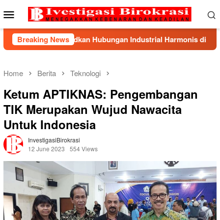
Skip
Mobile
to
Menu
content
ci Wujudkan Hubungan Industrial Harmonis di PT Indonesia Eps
Breaking News
Home
Berita
Teknologi
Ketum APTIKNAS: Pengembangan
TIK Merupakan Wujud Nawacita
Untuk Indonesia
InvestigasiBirokrasi
12 June 2023
554 Views