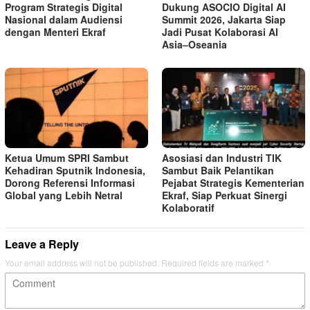
Program Strategis Digital
Dukung ASOCIO Digital AI
Nasional dalam Audiensi
Summit 2026, Jakarta Siap
dengan Menteri Ekraf
Jadi Pusat Kolaborasi AI
Asia–Oseania
Ketua Umum SPRI Sambut
Asosiasi dan Industri TIK
Kehadiran Sputnik Indonesia,
Sambut Baik Pelantikan
Dorong Referensi Informasi
Pejabat Strategis Kementerian
Global yang Lebih Netral
Ekraf, Siap Perkuat Sinergi
Kolaboratif
Leave a Reply
Your email address will not be published.
Required fields are marked
*