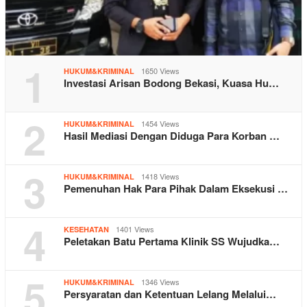
1
1650 Views
HUKUM&KRIMINAL
Investasi Arisan Bodong Bekasi, Kuasa Hu…
2
1454 Views
HUKUM&KRIMINAL
Hasil Mediasi Dengan Diduga Para Korban …
3
1418 Views
HUKUM&KRIMINAL
Pemenuhan Hak Para Pihak Dalam Eksekusi …
4
1401 Views
KESEHATAN
Peletakan Batu Pertama Klinik SS Wujudka…
5
1346 Views
HUKUM&KRIMINAL
Persyaratan dan Ketentuan Lelang Melalui…