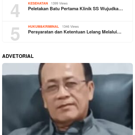
4
1399 Views
KESEHATAN
Peletakan Batu Pertama Klinik SS Wujudka…
5
1346 Views
HUKUM&KRIMINAL
Persyaratan dan Ketentuan Lelang Melalui…
ADVETORIAL