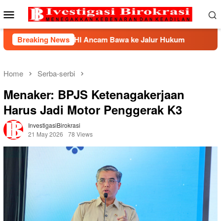
Skip
Mobile
to
Menu
content
BHP2HI Ancam Bawa ke Jalur Hukum
Breaking News
Kemnaker Berhasi
Home
Serba-serbi
Menaker: BPJS Ketenagakerjaan
Harus Jadi Motor Penggerak K3
InvestigasiBirokrasi
21 May 2026
78 Views