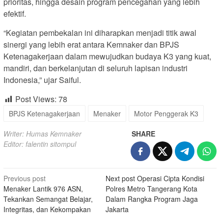
prioritas, hingga desain program pencegahan yang lebih
efektif.
“Kegiatan pembekalan ini diharapkan menjadi titik awal
sinergi yang lebih erat antara Kemnaker dan BPJS
Ketenagakerjaan dalam mewujudkan budaya K3 yang kuat,
mandiri, dan berkelanjutan di seluruh lapisan industri
Indonesia,” ujar Saiful.
Post Views:
78
BPJS Ketenagakerjaan
Menaker
Motor Penggerak K3
Writer: Humas Kemnaker
SHARE
Editor: falentin sitompul
Post
Previous post
Next post
Operasi Cipta Kondisi
Menaker Lantik 976 ASN,
Polres Metro Tangerang Kota
navigation
Tekankan Semangat Belajar,
Dalam Rangka Program Jaga
Integritas, dan Kekompakan
Jakarta