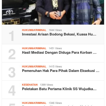
1
1644 Views
HUKUM&KRIMINAL
Investasi Arisan Bodong Bekasi, Kuasa Hu…
2
1451 Views
HUKUM&KRIMINAL
Hasil Mediasi Dengan Diduga Para Korban …
3
1415 Views
HUKUM&KRIMINAL
Pemenuhan Hak Para Pihak Dalam Eksekusi …
4
1399 Views
KESEHATAN
Peletakan Batu Pertama Klinik SS Wujudka…
1346 Views
HUKUM&KRIMINAL