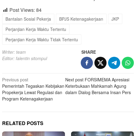
Post Views:
84
Bantalan Sosial Pekerja
BPJS Ketenagakerjaan
JKP
Perjanjian Kerja Waktu Tertentu
Perjanjian Kerja Waktu Tidak Tertentu
Writer: team
SHARE
Editor: falentin sitompul
Post
Previous post
Next post
FORSIMEMA Apresiasi
Pemerintah Tegaskan Kebijakan
Keterbukaan Mahkamah Agung
navigation
Propekerja Lewat Regulasi dan
dalam Dialog Bersama Insan Pers
Program Ketenagakerjaan
RELATED POSTS