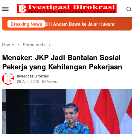
Skip
Mobile
to
Menu
content
k, BHP2HI Ancam Bawa ke Jalur Hukum
Breaking News
Kemnaker Berh
Home
Serba-serbi
Menaker: JKP Jadi Bantalan Sosial
Pekerja yang Kehilangan Pekerjaan
InvestigasiBirokrasi
29 April 2026
84 Views