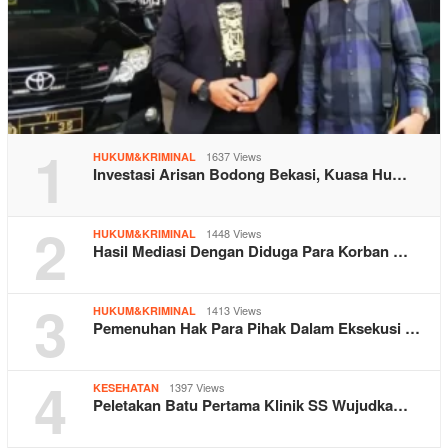
1
1637 Views
HUKUM&KRIMINAL
Investasi Arisan Bodong Bekasi, Kuasa Hu…
2
1448 Views
HUKUM&KRIMINAL
Hasil Mediasi Dengan Diduga Para Korban …
3
1413 Views
HUKUM&KRIMINAL
Pemenuhan Hak Para Pihak Dalam Eksekusi …
4
1397 Views
KESEHATAN
Peletakan Batu Pertama Klinik SS Wujudka…