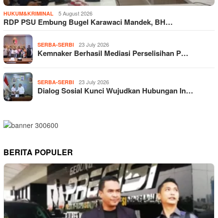
5 August 2026
HUKUM&KRIMINAL
RDP PSU Embung Bugel Karawaci Mandek, BH…
23 July 2026
SERBA-SERBI
Kemnaker Berhasil Mediasi Perselisihan P…
23 July 2026
SERBA-SERBI
Dialog Sosial Kunci Wujudkan Hubungan In…
BERITA POPULER