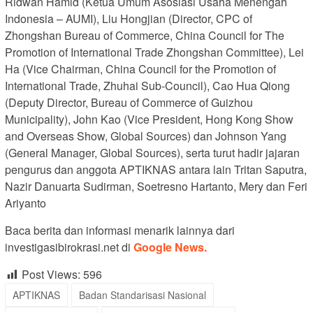
Ridwan Hamid (Ketua Umum Asosiasi Usaha Menengah
Indonesia – AUMI), Liu Hongjian (Director, CPC of
Zhongshan Bureau of Commerce, China Council for The
Promotion of International Trade Zhongshan Committee), Lei
Ha (Vice Chairman, China Council for the Promotion of
International Trade, Zhuhai Sub-Council), Cao Hua Qiong
(Deputy Director, Bureau of Commerce of Guizhou
Municipality), John Kao (Vice President, Hong Kong Show
and Overseas Show, Global Sources) dan Johnson Yang
(General Manager, Global Sources), serta turut hadir jajaran
pengurus dan anggota APTIKNAS antara lain Tritan Saputra,
Nazir Danuarta Sudirman, Soetresno Hartanto, Mery dan Feri
Ariyanto
Baca berita dan informasi menarik lainnya dari
investigasibirokrasi.net di
Google News.
Post Views:
596
APTIKNAS
Badan Standarisasi Nasional