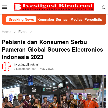
Skip
Mobile
to
Menu
content
Kemnaker Berhasil Mediasi Perselisihan PHK PT Amos Indah 
Breaking News
Home
Event
Pebisnis dan Konsumen Serbu
Pameran Global Sources Electronics
Indonesia 2023
InvestigasiBirokrasi
7 December 2023
596 Views