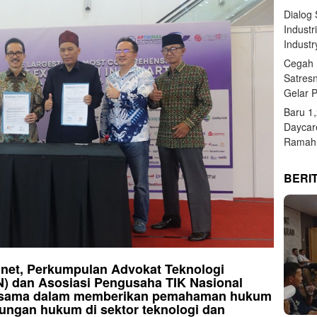
Dialog
Industr
Industr
Cegah 
Satres
Gelar 
Baru 1
Daycar
Ramah 
BERI
si.net, Perkumpulan Advokat Teknologi
N) dan Asosiasi Pengusaha TIK Nasional
a sama dalam memberikan pemahaman hukum
dungan hukum di sektor teknologi dan