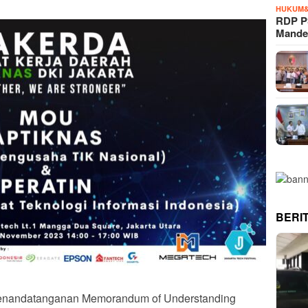
HUKUM&
RDP P
Mande
BERI
 penandatanganan Memorandum of Understanding