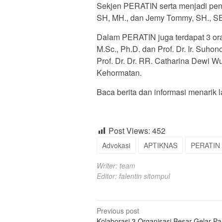
Sekjen PERATIN serta menjadi pe
SH, MH., dan Jemy Tommy, SH., SE.,
Dalam PERATIN juga terdapat 3 oran
M.Sc., Ph.D. dan Prof. Dr. Ir. Suh
Prof. Dr. Dr. RR. Catharina Dewi W
Kehormatan.
Baca berita dan informasi menarik la
Post Views:
452
Advokasi
APTIKNAS
PERATIN
Writer: team
Editor: falentin sitompul
Post
Previous post
Kolaborasi 3 Organisasi Besar Gelar P