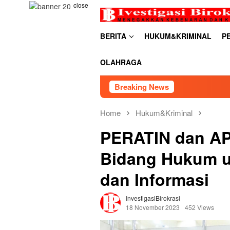
Skip
close
to
content
BERITA
HUKUM&KRIMINAL
P
OLAHRAGA
Breaking News
RDP PSU Embung Buge
Home
Hukum&Kriminal
PERATIN dan A
Bidang Hukum u
dan Informasi
InvestigasiBirokrasi
18 November 2023
452 Views