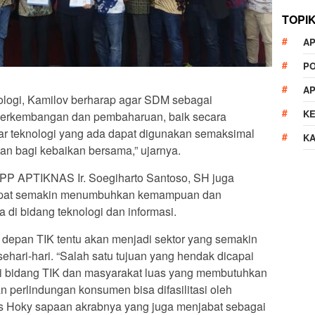
TOPI
AP
P
A
logi, Kamilov berharap agar SDM sebagai
K
perkembangan dan pembaharuan, baik secara
ar teknologi yang ada dapat digunakan semaksimal
K
n bagi kebaikan bersama,” ujarnya.
PP APTIKNAS Ir. Soegiharto Santoso, SH juga
 dapat semakin menumbuhkan kemampuan dan
di bidang teknologi dan informasi.
depan TIK tentu akan menjadi sektor yang semakin
ehari-hari. “Salah satu tujuan yang hendak dicapai
i bidang TIK dan masyarakat luas yang membutuhkan
perlindungan konsumen bisa difasilitasi oleh
Hoky sapaan akrabnya yang juga menjabat sebagai