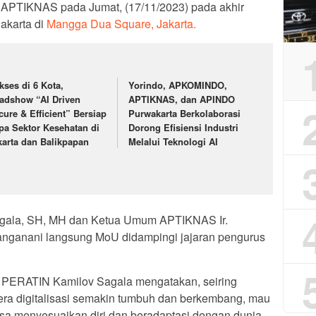
APTIKNAS pada Jumat, (17/11/2023) pada akhir
akarta di
Mangga Dua Square, Jakarta.
kses di 6 Kota,
Yorindo, APKOMINDO,
adshow “AI Driven
APTIKNAS, dan APINDO
cure & Efficient” Bersiap
Purwakarta Berkolaborasi
pa Sektor Kesehatan di
Dorong Efisiensi Industri
karta dan Balikpapan
Melalui Teknologi AI
ala, SH, MH dan Ketua Umum APTIKNAS Ir.
nganani langsung MoU didampingi jajaran pengurus
 PERATIN Kamilov Sagala mengatakan, seiring
era digitalisasi semakin tumbuh dan berkembang, mau
sa menyesuaikan diri dan beradaptasi dengan dunia