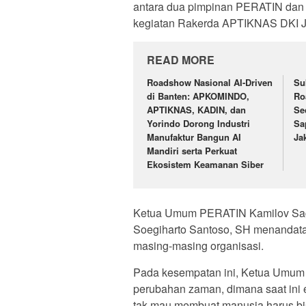
antara dua pimpinan PERATIN dan 
kegiatan Rakerda APTIKNAS DKI J
READ MORE
Roadshow Nasional AI-Driven
Su
di Banten: APKOMINDO,
Ro
APTIKNAS, KADIN, dan
Se
Yorindo Dorong Industri
Sa
Manufaktur Bangun AI
Ja
Mandiri serta Perkuat
Ekosistem Keamanan Siber
Ketua Umum PERATIN Kamilov Sag
Soegiharto Santoso, SH menandata
masing-masing organisasi.
Pada kesempatan ini, Ketua Umum
perubahan zaman, dimana saat ini 
tak mau membuat manusia harus bi