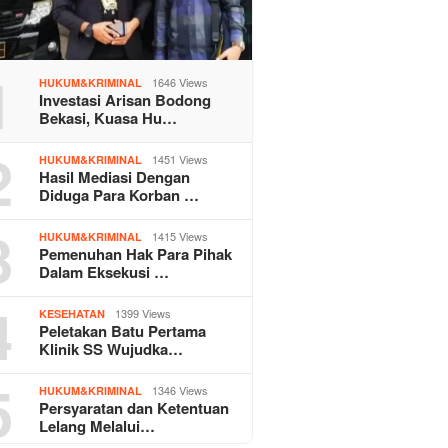
1
1646 Views
HUKUM&KRIMINAL
Investasi Arisan Bodong
Bekasi, Kuasa Hu…
2
1451 Views
HUKUM&KRIMINAL
Hasil Mediasi Dengan
Diduga Para Korban …
3
1415 Views
HUKUM&KRIMINAL
Pemenuhan Hak Para Pihak
Dalam Eksekusi …
4
1399 Views
KESEHATAN
Peletakan Batu Pertama
Klinik SS Wujudka…
5
1346 Views
HUKUM&KRIMINAL
Persyaratan dan Ketentuan
Lelang Melalui…