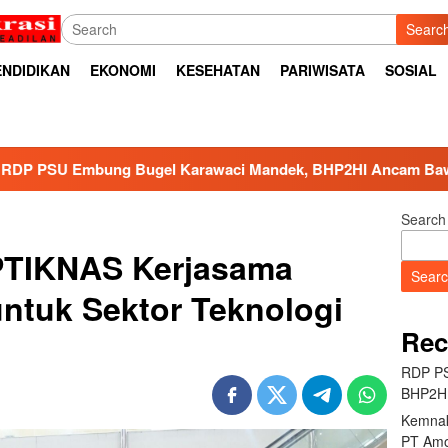
Searc
ENDIDIKAN
EKONOMI
KESEHATAN
PARIWISATA
SOSIAL
l Karawaci Mandek, BHP2HI Ancam Bawa ke Jalur Hukum
Search
PTIKNAS Kerjasama
Sear
ntuk Sektor Teknologi
Rec
RDP PS
BHP2HI
Kemnak
PT Amo