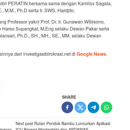
ndiri PERATIN bersama-sama dengan Kamilov Sagala,
 M.M., Ph.D serta Ir. SWS. Hardjito.
g Professor yakni Prof. Dr. Ir. Gunawan Wibisono,
ono Harso Supangkat, M.Eng selaku Dewan Pakar serta
ulansari, Ph.D., SH., MH., SE., MM. selaku Dewan
innya dari investigasibirokrasi.net di
Google News.
SHARE
Next post
Rutan Pondok Bambu Luncurkan Aplikasi
ameran
ICU Bareng Masterdata dan APTIKNAS