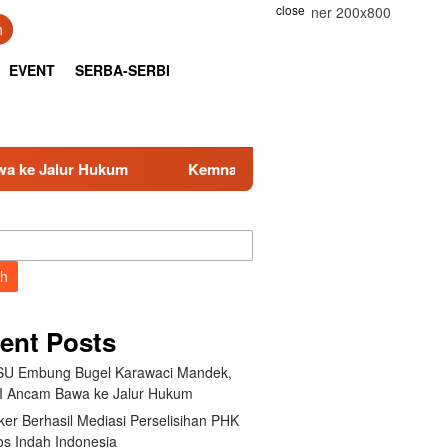
close
h
EVENT
SERBA-SERBI
Kemnaker Berhasil Mediasi Perselisihan PHK PT Amos Inda
ch
ent Posts
U Embung Bugel Karawaci Mandek,
 Ancam Bawa ke Jalur Hukum
er Berhasil Mediasi Perselisihan PHK
s Indah Indonesia