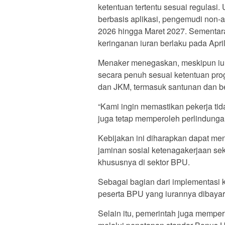
ketentuan tertentu sesuai regulasi.
berbasis aplikasi, pengemudi non-apl
2026 hingga Maret 2027. Sementara i
keringanan iuran berlaku pada Apr
Menaker menegaskan, meskipun iura
secara penuh sesuai ketentuan pro
dan JKM, termasuk santunan dan be
“Kami ingin memastikan pekerja tid
juga tetap memperoleh perlindungan
Kebijakan ini diharapkan dapat me
jaminan sosial ketenagakerjaan se
khususnya di sektor BPU.
Sebagai bagian dari implementasi ke
peserta BPU yang iurannya dibaya
Selain itu, pemerintah juga memper