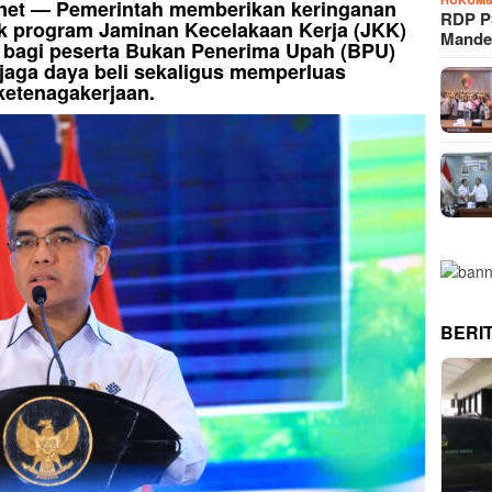
i.net — Pemerintah memberikan keringanan
RDP P
uk program Jaminan Kecelakaan Kerja (JKK)
Mande
 bagi peserta Bukan Penerima Upah (BPU)
jaga daya beli sekaligus memperluas
ketenagakerjaan.
BERI