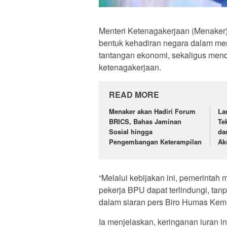
Menteri Ketenagakerjaan (Menaker)
bentuk kehadiran negara dalam mema
tantangan ekonomi, sekaligus mend
ketenagakerjaan.
READ MORE
Menaker akan Hadiri Forum
La
BRICS, Bahas Jaminan
Te
Sosial hingga
da
Pengembangan Keterampilan
Ak
“Melalui kebijakan ini, pemerinta
pekerja BPU dapat terlindungi, tanp
dalam siaran pers Biro Humas Kemn
Ia menjelaskan, keringanan iuran in