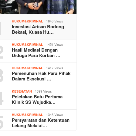
1
1646 Views
HUKUM&KRIMINAL
Investasi Arisan Bodong
Bekasi, Kuasa Hu…
2
1451 Views
HUKUM&KRIMINAL
Hasil Mediasi Dengan
Diduga Para Korban …
3
1417 Views
HUKUM&KRIMINAL
Pemenuhan Hak Para Pihak
Dalam Eksekusi …
4
1399 Views
KESEHATAN
Peletakan Batu Pertama
Klinik SS Wujudka…
5
1346 Views
HUKUM&KRIMINAL
Persyaratan dan Ketentuan
Lelang Melalui…