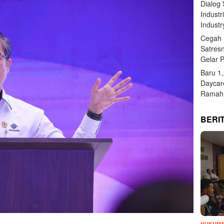
Dialog
Industr
Industr
Cegah 
Satres
Gelar 
Baru 1
Daycar
Ramah 
BERI
HUKUM&