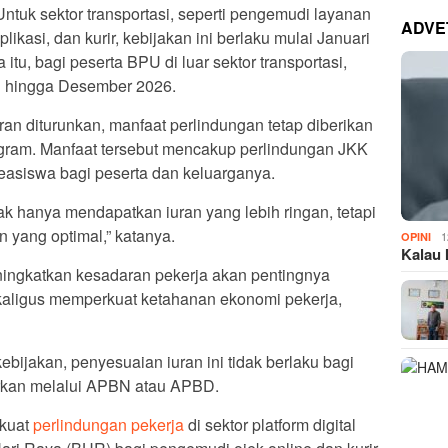
 Untuk sektor transportasi, seperti pengemudi layanan
ADVE
ikasi, dan kurir, kebijakan ini berlaku mulai Januari
tu, bagi peserta BPU di luar sektor transportasi,
il hingga Desember 2026.
n diturunkan, manfaat perlindungan tetap diberikan
gram. Manfaat tersebut mencakup perlindungan JKK
asiswa bagi peserta dan keluarganya.
ak hanya mendapatkan iuran yang lebih ringan, tetapi
 yang optimal,” katanya.
1
OPINI
Kalau 
ningkatkan kesadaran pekerja akan pentingnya
kaligus memperkuat ketahanan ekonomi pekerja,
bijakan, penyesuaian iuran ini tidak berlaku bagi
rkan melalui APBN atau APBD.
kuat
perlindungan pekerja
di sektor platform digital