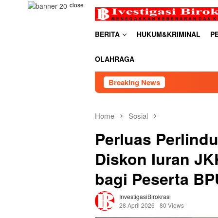
Skip
close
to
content
BERITA
HUKUM&KRIMINAL
P
OLAHRAGA
Breaking News
RDP PSU Embung Bu
Home
Sosial
Perluas Perlind
Diskon Iuran JK
bagi Peserta BP
InvestigasiBirokrasi
28 April 2026
80 Views