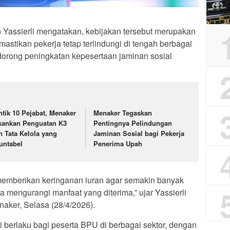
 Yassierli mengatakan, kebijakan tersebut merupakan
stikan pekerja tetap terlindungi di tengah berbagai
orong peningkatan kepesertaan jaminan sosial
ntik 10 Pejabat, Menaker
Menaker Tegaskan
kankan Penguatan K3
Pentingnya Pelindungan
n Tata Kelola yang
Jaminan Sosial bagi Pekerja
untabel
Penerima Upah
h memberikan keringanan iuran agar semakin banyak
a mengurangi manfaat yang diterima,” ujar Yassierli
aker, Selasa (28/4/2026).
i berlaku bagi peserta BPU di berbagai sektor, dengan