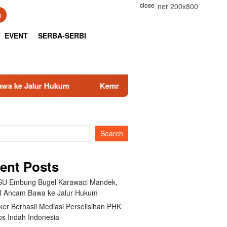
close
h
EVENT
SERBA-SERBI
Kemnaker Berhasil Mediasi Perselisihan PHK PT Amos In
Search
ent Posts
U Embung Bugel Karawaci Mandek,
 Ancam Bawa ke Jalur Hukum
er Berhasil Mediasi Perselisihan PHK
s Indah Indonesia