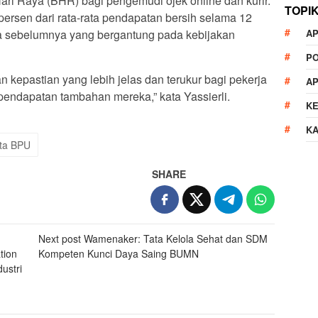
ari Raya (BHR) bagi pengemudi ojek online dan kurir.
TOPI
ersen dari rata-rata pendapatan bersih selama 12
AP
ma sebelumnya yang bergantung pada kebijakan
P
n kepastian yang lebih jelas dan terukur bagi pekerja
A
ak pendapatan tambahan mereka,” kata Yassierli.
K
K
ta BPU
SHARE
Next post
Wamenaker: Tata Kelola Sehat dan SDM
tion
Kompeten Kunci Daya Saing BUMN
ustri