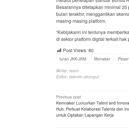
melalui penetapan standar Bonus H
Besarannya ditetapkan minimal 25 p
bulan terakhir, menggantikan ske
masing-masing platform.
“Kebijakann ini tentunya memberika
di sektor platform digital terkait h
Post Views:
80
Iuran JKK-JKM
Menaker
Peser
Writer: team
Editor: falentin sitompul
Post
Previous post
Kemnaker Luncurkan Talent and Innova
navigation
Hub, Perkuat Kolaborasi Talenta dan Ind
untuk Ciptakan Lapangan Kerja