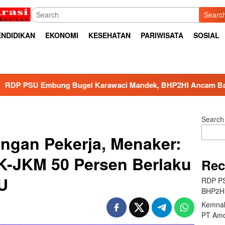
Searc
ENDIDIKAN
EKONOMI
KESEHATAN
PARIWISATA
SOSIAL
gel Karawaci Mandek, BHP2HI Ancam Bawa ke Jalur Hukum
Search
ungan Pekerja, Menaker:
K-JKM 50 Persen Berlaku
Rec
U
RDP PS
BHP2HI
Kemnak
PT Amo