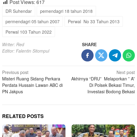
Post Views:
617
DR Suhendar
pemendagri 18 tahun 2018
permendagri 05 tahun 2007
Perwal No 33 Tahun 2013
Perwal 103 Tahun 2022
Writer: Red
SHARE
Editor: Falentin Sitompul
Post
Previous post
Next post
Misteri Ruang Sidang Perkara
Akhirnya “DRU” Melaporkan ” A”
navigation
Perdata Hussain Lawan ABC di
Di Polsek Bekasi Timur,
PN Jakpus
Investasi Bodong Bekasi
RELATED POSTS