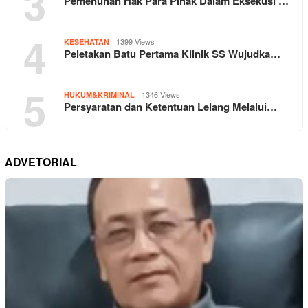
3
Pemenuhan Hak Para Pihak Dalam Eksekusi …
4
1399 Views
KESEHATAN
Peletakan Batu Pertama Klinik SS Wujudka…
5
1346 Views
HUKUM&KRIMINAL
Persyaratan dan Ketentuan Lelang Melalui…
ADVETORIAL