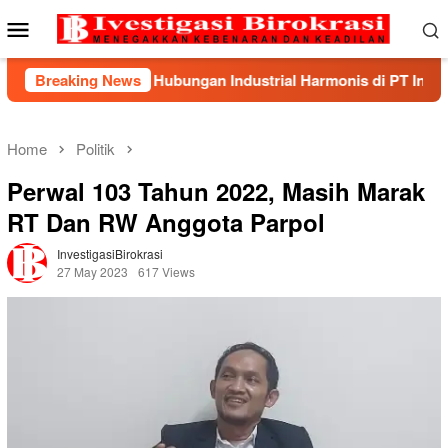
Skip
Mobile
to
Menu
content
dkan Hubungan Industrial Harmonis di PT Indonesia Epson Indu
Breaking News
Home
Politik
Perwal 103 Tahun 2022, Masih Marak
RT Dan RW Anggota Parpol
InvestigasiBirokrasi
27 May 2023
617 Views