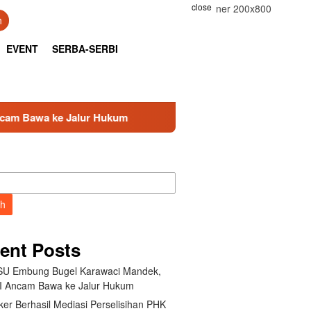
close
h
EVENT
SERBA-SERBI
r Hukum
Kemnaker Berhasil Mediasi Perselisihan PHK P
ch
ent Posts
U Embung Bugel Karawaci Mandek,
 Ancam Bawa ke Jalur Hukum
er Berhasil Mediasi Perselisihan PHK