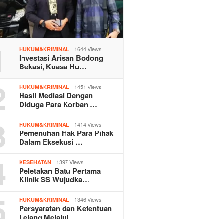
1
1644 Views
HUKUM&KRIMINAL
Investasi Arisan Bodong
Bekasi, Kuasa Hu…
2
1451 Views
HUKUM&KRIMINAL
Hasil Mediasi Dengan
Diduga Para Korban …
3
1414 Views
HUKUM&KRIMINAL
Pemenuhan Hak Para Pihak
Dalam Eksekusi …
4
1397 Views
KESEHATAN
Peletakan Batu Pertama
Klinik SS Wujudka…
5
1346 Views
HUKUM&KRIMINAL
Persyaratan dan Ketentuan
Lelang Melalui…