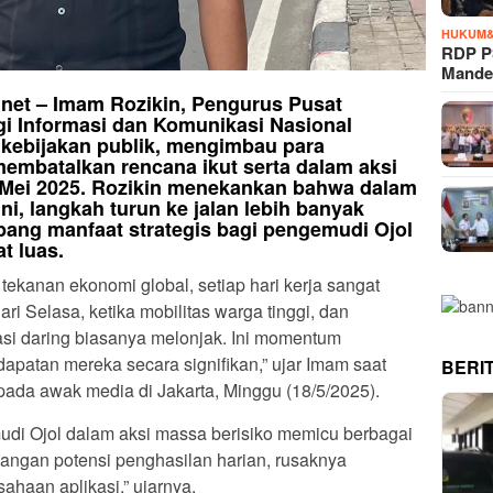
HUKUM&
RDP P
Mande
i.net – Imam Rozikin, Pengurus Pusat
i Informasi dan Komunikasi Nasional
kebijakan publik, mengimbau para
embatalkan rencana ikut serta dalam aksi
 Mei 2025. Rozikin menekankan bahwa dalam
ni, langkah turun ke jalan lebih banyak
ang manfaat strategis bagi pengemudi Ojol
t luas.
ekanan ekonomi global, setiap hari kerja sangat
ari Selasa, ketika mobilitas warga tinggi, dan
asi daring biasanya melonjak. Ini momentum
patan mereka secara signifikan,” ujar Imam saat
BERI
da awak media di Jakarta, Minggu (18/5/2025).
udi Ojol dalam aksi massa berisiko memicu berbagai
ilangan potensi penghasilan harian, rusaknya
ahaan aplikasi,” ujarnya.