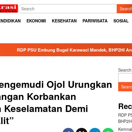
Searc
ENDIDIKAN
EKONOMI
KESEHATAN
PARIWISATA
SOSIAL
Embung Bugel Karawaci Mandek, BHP2HI Ancam Bawa ke Jalu
Search
Pengemudi Ojol Urungkan
Sear
Jangan Korbankan
Rec
n Keselamatan Demi
RDP PS
lit”
BHP2HI
Kemnak