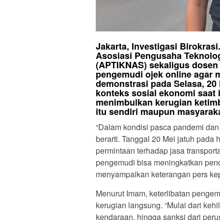
Jakarta, Investigasi Birokras
Asosiasi Pengusaha Teknolog
(APTIKNAS) sekaligus dosen 
pengemudi ojek online agar m
demonstrasi pada Selasa, 20
konteks sosial ekonomi saat i
menimbulkan kerugian ketimb
itu sendiri maupun masyaraka
“Dalam kondisi pasca pandemi dan t
berarti. Tanggal 20 Mei jatuh pada h
permintaan terhadap jasa transport
pengemudi bisa meningkatkan penda
menyampaikan keterangan pers kepa
Menurut Imam, keterlibatan pengem
kerugian langsung. “Mulai dari keh
kendaraan, hingga sanksi dari perus