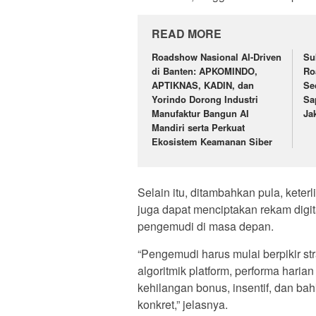
READ MORE
Roadshow Nasional AI-Driven
Su
di Banten: APKOMINDO,
Ro
APTIKNAS, KADIN, dan
Se
Yorindo Dorong Industri
Sa
Manufaktur Bangun AI
Ja
Mandiri serta Perkuat
Ekosistem Keamanan Siber
Selain itu, ditambahkan pula, keter
juga dapat menciptakan rekam digit
pengemudi di masa depan.
“Pengemudi harus mulai berpikir st
algoritmik platform, performa harian
kehilangan bonus, insentif, dan ba
konkret,” jelasnya.