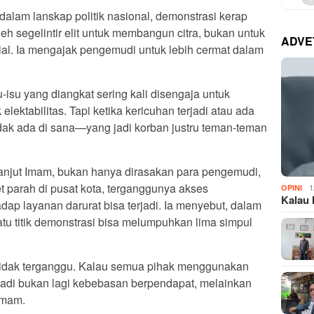
alam lanskap politik nasional, demonstrasi kerap
eh segelintir elit untuk membangun citra, bukan untuk
ADVE
al. Ia mengajak pengemudi untuk lebih cermat dalam
-isu yang diangkat sering kali disengaja untuk
lektabilitas. Tapi ketika kericuhan terjadi atau ada
tidak ada di sana—yang jadi korban justru teman-teman
lanjut Imam, bukan hanya dirasakan para pengemudi,
 parah di pusat kota, terganggunya akses
1
OPINI
Kalau 
dap layanan darurat bisa terjadi. Ia menyebut, dalam
satu titik demonstrasi bisa melumpuhkan lima simpul
 tidak terganggu. Kalau semua pihak menggunakan
jadi bukan lagi kebebasan berpendapat, melainkan
Imam.