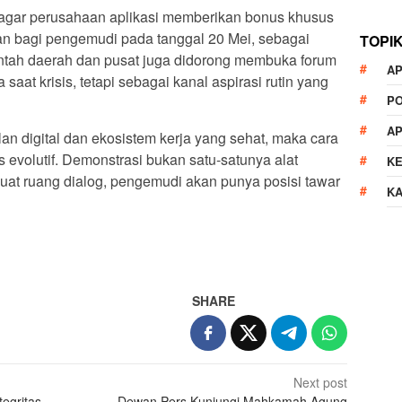
n agar perusahaan aplikasi memberikan bonus khusus
n bagi pengemudi pada tanggal 20 Mei, sebagai
TOPI
rintah daerah dan pusat juga didorong membuka forum
AP
saat krisis, tetapi sebagai kanal aspirasi rutin yang
P
A
an digital dan ekosistem kerja yang sehat, maka cara
evolutif. Demonstrasi bukan satu-satunya alat
K
at ruang dialog, pengemudi akan punya posisi tawar
K
SHARE
Next post
tegritas
Dewan Pers Kunjungi Mahkamah Agung