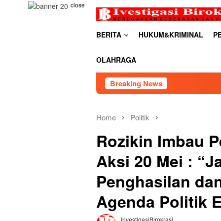
Skip
close
to
content
BERITA
HUKUM&KRIMINAL
P
OLAHRAGA
Breaking News
RDP PSU 
Home
Politik
Rozikin Imbau 
Aksi 20 Mei : “
Penghasilan da
Agenda Politik E
InvestigasiBirokrasi