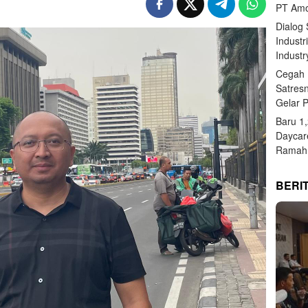
PT Amo
Dialog
Industr
Industr
Cegah 
Satres
Gelar 
Baru 1
Daycar
Ramah 
BERI