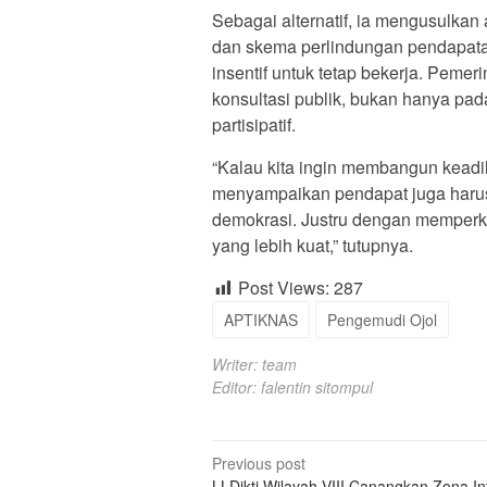
Sebagai alternatif, ia mengusulka
dan skema perlindungan pendapata
insentif untuk tetap bekerja. Peme
konsultasi publik, bukan hanya pada 
partisipatif.
“Kalau kita ingin membangun keadil
menyampaikan pendapat juga harus 
demokrasi. Justru dengan memperku
yang lebih kuat,” tutupnya.
Post Views:
287
APTIKNAS
Pengemudi Ojol
Writer: team
Editor: falentin sitompul
Post
Previous post
LLDikti Wilayah VIII Canangkan Zona In