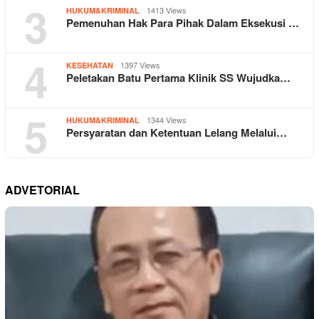
3
1413 Views
HUKUM&KRIMINAL
Pemenuhan Hak Para Pihak Dalam Eksekusi …
4
1397 Views
KESEHATAN
Peletakan Batu Pertama Klinik SS Wujudka…
5
1344 Views
HUKUM&KRIMINAL
Persyaratan dan Ketentuan Lelang Melalui…
ADVETORIAL