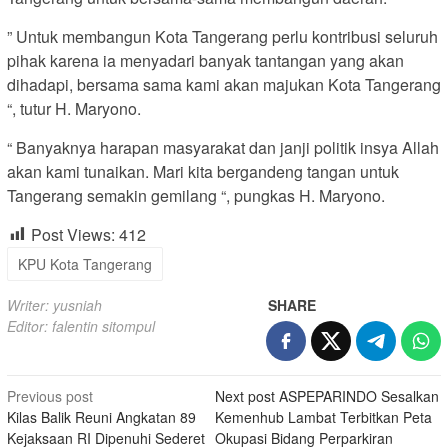
” Untuk membangun Kota Tangerang perlu kontribusi seluruh
pihak karena ia menyadari banyak tantangan yang akan
dihadapi, bersama sama kami akan majukan Kota Tangerang
“, tutur H. Maryono.
“ Banyaknya harapan masyarakat dan janji politik insya Allah
akan kami tunaikan. Mari kita bergandeng tangan untuk
Tangerang semakin gemilang “, pungkas H. Maryono.
Post Views:
412
KPU Kota Tangerang
Writer: yusniah
SHARE
Editor: falentin sitompul
Post
Previous post
Next post
ASPEPARINDO Sesalkan
Kilas Balik Reuni Angkatan 89
Kemenhub Lambat Terbitkan Peta
navigation
Kejaksaan RI Dipenuhi Sederet
Okupasi Bidang Perparkiran