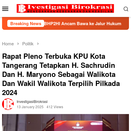
Skip
Mobile
to
Menu
content
dek, BHP2HI Ancam Bawa ke Jalur Hukum
Breaking News
Kemnaker Be
Home
Politik
Rapat Pleno Terbuka KPU Kota
Tangerang Tetapkan H. Sachrudin
Dan H. Maryono Sebagai Walikota
Dan Wakil Walikota Terpilih Pilkada
2024
InvestigasiBirokrasi
13 January 2025
412 Views