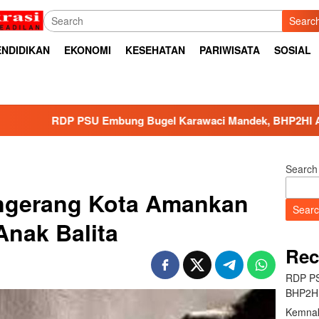
Searc
ENDIDIKAN
EKONOMI
KESEHATAN
PARIWISATA
SOSIAL
Embung Bugel Karawaci Mandek, BHP2HI Ancam Bawa ke Jalu
Search
angerang Kota Amankan
Sear
Anak Balita
Rec
RDP PS
BHP2HI
Kemnak