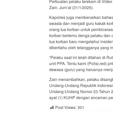
Perbuatan pelaku terekam di Video
Zain. Jum’at (31/1/2025).
Kapolres juga membenarkan bahwa 
swasta dan menjadi guru kakak kor
orang tua korban untuk pembicaraa
korban bertemu denga pelaku dan di
tua korban baru mengetahui inside
diberitahu oleh tetangganya yang m
“Pelaku saat ini telah ditahan di R
unit PPA. Tentu kami (Polisi,red) pri
dewasa (guru) yang harusnya menjad
Zain menambahkan, pelaku disangka
Undang-Undang Republik Indonesi
Undang-Undang Nomor 23 Tahun 20
ayat (1) KUHP dengan ancaman pen
Post Views:
301