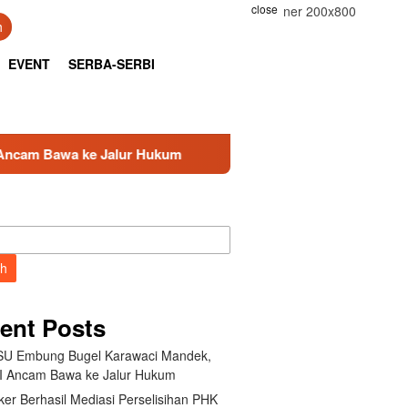
close
h
EVENT
SERBA-SERBI
r Hukum
Kemnaker Berhasil Mediasi Perselisihan PHK P
ch
ent Posts
U Embung Bugel Karawaci Mandek,
 Ancam Bawa ke Jalur Hukum
er Berhasil Mediasi Perselisihan PHK