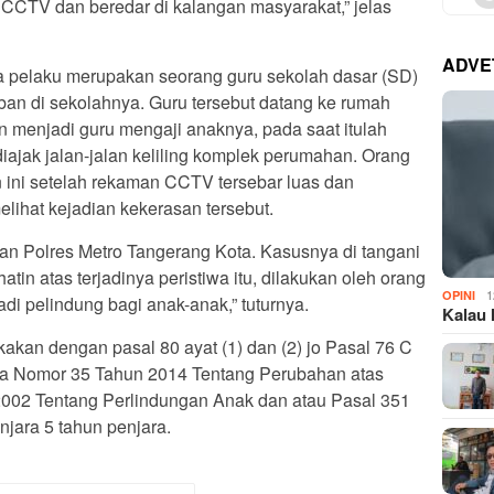
 CCTV dan beredar di kalangan masyarakat,” jelas
ADVE
pelaku merupakan seorang guru sekolah dasar (SD)
ban di sekolahnya. Guru tersebut datang ke rumah
n menjadi guru mengaji anaknya, pada saat itulah
ajak jalan-jalan keliling komplek perumahan. Orang
n ini setelah rekaman CCTV tersebar luas dan
elihat kejadian kekerasan tersebut.
utan Polres Metro Tangerang Kota. Kasusnya di tangani
hatin atas terjadinya peristiwa itu, dilakukan oleh orang
1
OPINI
i pelindung bagi anak-anak,” tuturnya.
Kalau 
kan dengan pasal 80 ayat (1) dan (2) jo Pasal 76 C
a Nomor 35 Tahun 2014 Tentang Perubahan atas
02 Tentang Perlindungan Anak dan atau Pasal 351
jara 5 tahun penjara.