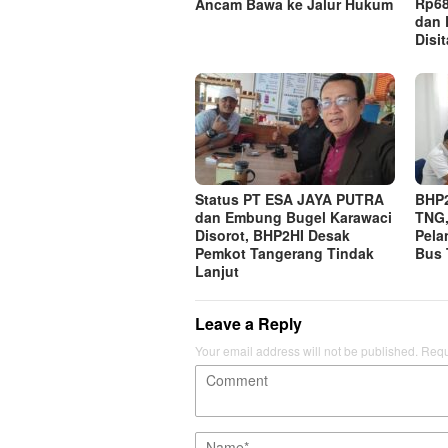
Rp68
Ancam Bawa ke Jalur Hukum
dan 
Disit
Status PT ESA JAYA PUTRA
BHP2
dan Embung Bugel Karawaci
TNG
Disorot, BHP2HI Desak
Pela
Pemkot Tangerang Tindak
Bus 
Lanjut
Leave a Reply
Your email address will not be published.
Requ