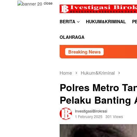
Skip
close
to
content
BERITA
HUKUM&KRIMINAL
P
OLAHRAGA
Breaking News
RDP PSU 
Home
Hukum&Kriminal
Polres Metro T
Pelaku Banting 
InvestigasiBirokrasi
1 February 2025
301 Views