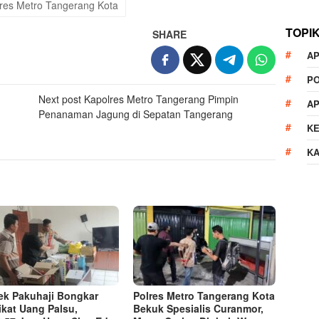
res Metro Tangerang Kota
TOPI
SHARE
AP
P
Next post
Kapolres Metro Tangerang Pimpin
A
Penanaman Jagung di Sepatan Tangerang
K
K
ek Pakuhaji Bongkar
Polres Metro Tangerang Kota
ikat Uang Palsu,
Bekuk Spesialis Curanmor,