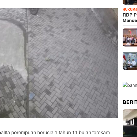
HUKUM&
RDP P
Mande
BERI
balita perempuan berusia 1 tahun 11 bulan terekam