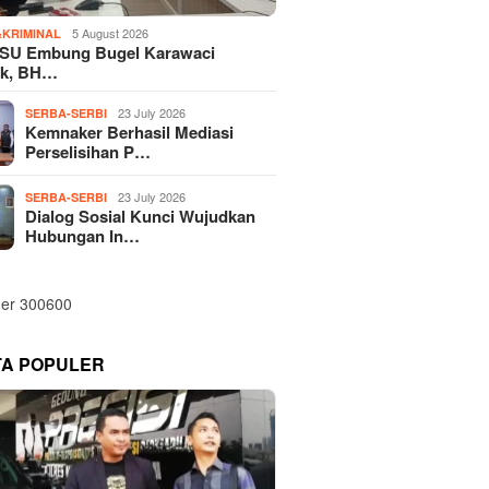
5 August 2026
KRIMINAL
SU Embung Bugel Karawaci
k, BH…
23 July 2026
SERBA-SERBI
Kemnaker Berhasil Mediasi
Perselisihan P…
23 July 2026
SERBA-SERBI
Dialog Sosial Kunci Wujudkan
Hubungan In…
TA POPULER