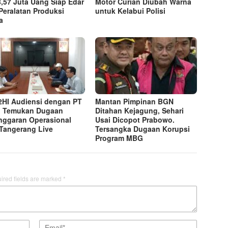
,57 Juta Uang Siap Edar
Motor Curian Diubah Warna
Peralatan Produksi
untuk Kelabui Polisi
a
HI Audiensi dengan PT
Mantan Pimpinan BGN
, Temukan Dugaan
Ditahan Kejagung, Sehari
nggaran Operasional
Usai Dicopot Prabowo.
Tangerang Live
Tersangka Dugaan Korupsi
Program MBG
ired fields are marked
*