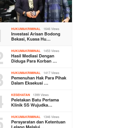
1
1646 Views
HUKUM&KRIMINAL
Investasi Arisan Bodong
Bekasi, Kuasa Hu…
2
1453 Views
HUKUM&KRIMINAL
Hasil Mediasi Dengan
Diduga Para Korban …
3
1417 Views
HUKUM&KRIMINAL
Pemenuhan Hak Para Pihak
Dalam Eksekusi …
4
1399 Views
KESEHATAN
Peletakan Batu Pertama
Klinik SS Wujudka…
5
1346 Views
HUKUM&KRIMINAL
Persyaratan dan Ketentuan
Lelang Melalui…