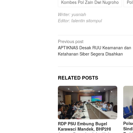
Kombes Pol Zain Dwi Nugroho
Pol
Writer: yusniah
Editor: falentin sitompul
Post
Previous post
APTIKNAS Desak RUU Keamanan dan
navigation
Ketahanan Siber Segera Disahkan
RELATED POSTS
Pols
RDP PSU Embung Bugel
Sind
Karawaci Mandek, BHP2HI