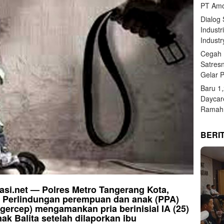
PT Amo
Dialog
Industr
Industr
Cegah 
Satres
Gelar 
Baru 1
Daycar
Ramah 
BERI
rasi.net — Polres Metro Tangerang Kota,
it Perlindungan perempuan dan anak (PPA)
gercep) mengamankan pria berinisial IA (25)
ak Balita setelah dilaporkan ibu