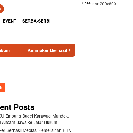
close
h
EVENT
SERBA-SERBI
hasil Mediasi Perselisihan PHK PT Amos Indah Indonesia
ch
ent Posts
U Embung Bugel Karawaci Mandek,
 Ancam Bawa ke Jalur Hukum
er Berhasil Mediasi Perselisihan PHK