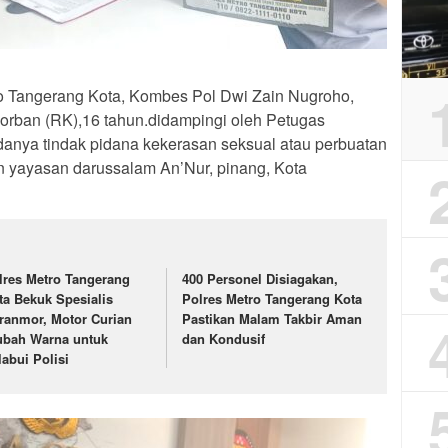
o Tangerang Kota, Kombes Pol Dwi Zain Nugroho,
korban (RK),16 tahun.didampingi oleh Petugas
anya tindak pidana kekerasan seksual atau perbuatan
an yayasan darussalam An’Nur, pinang, Kota
lres Metro Tangerang
400 Personel Disiagakan,
ta Bekuk Spesialis
Polres Metro Tangerang Kota
ranmor, Motor Curian
Pastikan Malam Takbir Aman
ubah Warna untuk
dan Kondusif
labui Polisi