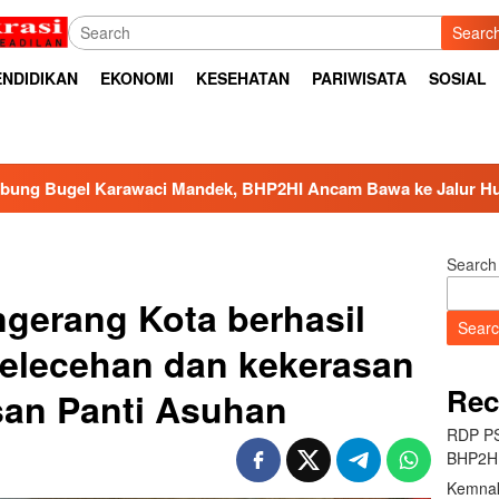
Searc
ENDIDIKAN
EKONOMI
KESEHATAN
PARIWISATA
SOSIAL
ek, BHP2HI Ancam Bawa ke Jalur Hukum
Kemnaker Ber
Search
ngerang Kota berhasil
Sear
elecehan dan kekerasan
Rec
san Panti Asuhan
RDP PS
BHP2HI
Kemnak