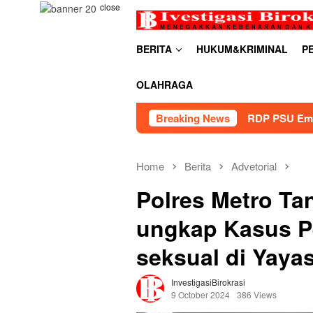
Skip
close
to
content
BERITA
HUKUM&KRIMINAL
P
OLAHRAGA
RDP PSU Embung Bugel Karawaci Mand
Breaking News
Home
Berita
Advetorial
Polres Metro Ta
ungkap Kasus P
seksual di Yaya
InvestigasiBirokrasi
9 October 2024
386 Views