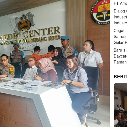
PT Amo
Dialog
Industr
Industr
Cegah 
Satres
Gelar 
Baru 1
Daycar
Ramah 
BERI