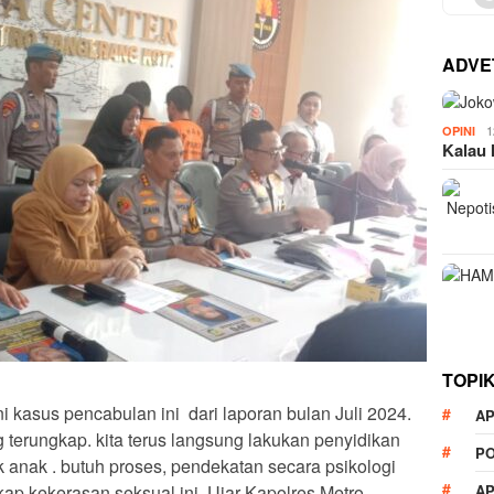
ADVE
1
OPINI
Kalau 
TOPI
kasus pencabulan ini dari laporan bulan Juli 2024.
AP
terungkap. kita terus langsung lakukan penyidikan
P
nak anak . butuh proses, pendekatan secara psikologi
ap kekerasan seksual ini, Ujar Kapolres Metro
A