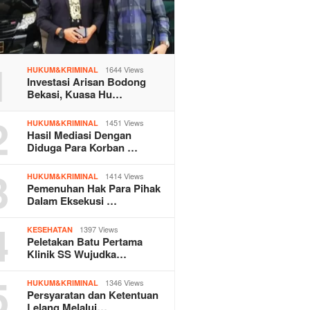
1
1644 Views
HUKUM&KRIMINAL
Investasi Arisan Bodong
Bekasi, Kuasa Hu…
2
1451 Views
HUKUM&KRIMINAL
Hasil Mediasi Dengan
Diduga Para Korban …
3
1414 Views
HUKUM&KRIMINAL
Pemenuhan Hak Para Pihak
Dalam Eksekusi …
4
1397 Views
KESEHATAN
Peletakan Batu Pertama
Klinik SS Wujudka…
5
1346 Views
HUKUM&KRIMINAL
Persyaratan dan Ketentuan
Lelang Melalui…