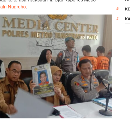
ain Nugroho
.
K
K