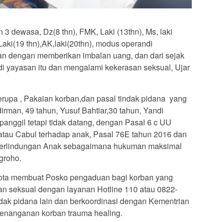
n 3 dewasa, Dz(8 thn), FMK, Laki (13thn), Ms, laki
J,Laki(19 thn),AK,laki(20thn), modus operandi
an dengan memberikan imbalan uang, dan dari sejak
 di yayasan itu dan mengalami kekerasan seksual, Ujar
erupa , Pakaian korban,dan pasal tindak pidana yang
rman, 49 tahun, Yusuf Bahtiar,30 tahun, Yandi
panggil tetapi tidak datang, dengan Pasal 6 c UU
atau Cabul terhadap anak, Pasal 76E tahun 2016 dan
Perlindungan Anak sebagaimana hukuman maksimal
groho.
Kota membuat Posko pengaduan bagi korban yang
n seksual dengan layanan Hotline 110 atau 0822-
dak pidana lain dan berkoordinasi dengan Kementrian
enanganan korban trauma healing.