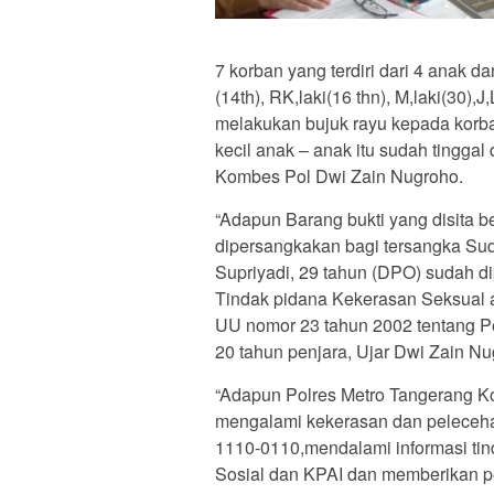
7 korban yang terdiri dari 4 anak da
(14th), RK,laki(16 thn), M,laki(30),
melakukan bujuk rayu kepada korb
kecil anak – anak itu sudah tinggal
Kombes Pol Dwi Zain Nugroho.
“Adapun Barang bukti yang disita b
dipersangkakan bagi tersangka Sudi
Supriyadi, 29 tahun (DPO) sudah di
Tindak pidana Kekerasan Seksual 
UU nomor 23 tahun 2002 tentang 
20 tahun penjara, Ujar Dwi Zain Nu
“Adapun Polres Metro Tangerang 
mengalami kekerasan dan peleceha
1110-0110,mendalami informasi tin
Sosial dan KPAI dan memberikan p