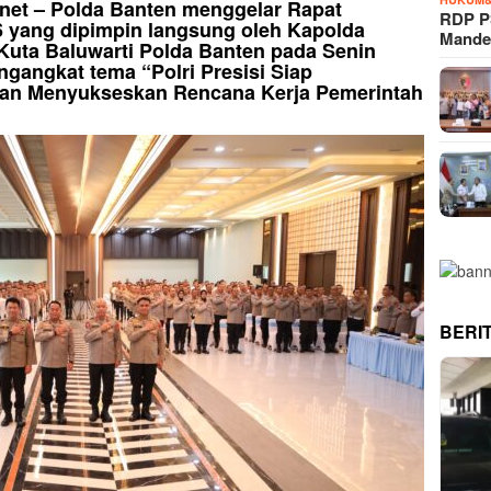
i.net – Polda Banten menggelar Rapat
RDP P
 yang dipimpin langsung oleh Kapolda
Mande
Kuta Baluwarti Polda Banten pada Senin
ngangkat tema “Polri Presisi Siap
n Menyukseskan Rencana Kerja Pemerintah
BERI