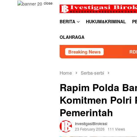
Skip
close
to
content
BERITA
HUKUM&KRIMINAL
P
OLAHRAGA
Breaking News
RDP PSU Embung Bugel Kara
Home
Serba-serbi
Rapim Polda Ba
Komitmen Polri 
Pemerintah
InvestigasiBirokrasi
23 February 2026
111 Views