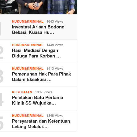
1
1643 Views
HUKUM&KRIMINAL
Investasi Arisan Bodong
Bekasi, Kuasa Hu…
2
1448 Views
HUKUM&KRIMINAL
Hasil Mediasi Dengan
Diduga Para Korban …
3
1413 Views
HUKUM&KRIMINAL
Pemenuhan Hak Para Pihak
Dalam Eksekusi …
4
1397 Views
KESEHATAN
Peletakan Batu Pertama
Klinik SS Wujudka…
5
1346 Views
HUKUM&KRIMINAL
Persyaratan dan Ketentuan
Lelang Melalui…