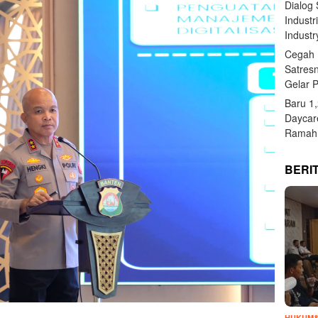
Dialog
Industr
Industr
Cegah 
Satres
Gelar 
Baru 1
Daycar
Ramah 
BERI
HUKUM&