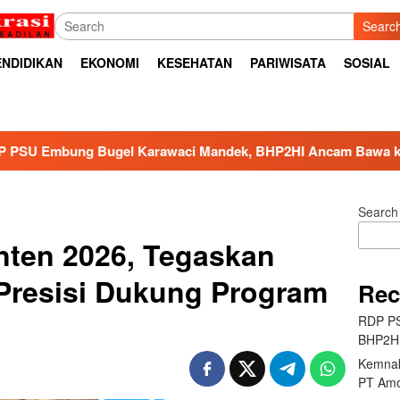
Searc
ENDIDIKAN
EKONOMI
KESEHATAN
PARIWISATA
SOSIAL
waci Mandek, BHP2HI Ancam Bawa ke Jalur Hukum
Kem
Search
nten 2026, Tegaskan
Presisi Dukung Program
Rec
RDP PS
BHP2HI
Kemnak
PT Amo