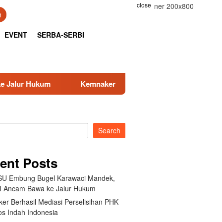
close
h
EVENT
SERBA-SERBI
naker Berhasil Mediasi Perselisihan PHK PT Amos Indah Indon
Search
ent Posts
U Embung Bugel Karawaci Mandek,
 Ancam Bawa ke Jalur Hukum
er Berhasil Mediasi Perselisihan PHK
s Indah Indonesia