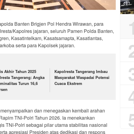
apolda Banten Brigjen Pol Hendra Wirawan, para
resta/Kapolres jajaran, seluruh Pamen Polda Banten,
en, Kasatintelkam, Kasatsamapta, Kasatlantas,
rkoba serta para Kapolsek jajaran.
lis Akhir Tahun 2025
Kapolresta Tangerang Imbau
lresta Tangerang: Angka
Masyarakat Waspadai Potensi
iminalitas Turun 16,6
Cuaca Ekstrem
rsen
menyampaikan dan menegaskan kembali arahan
 Rapim TNI-Polri Tahun 2026. Ia menekankan
s TNI-Polri sebagai pilar utama stabilitas nasional
rta apresiasi Presiden atas dedikasi dan respons