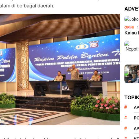
lam di berbagai daerah.
ADVE
1
OPINI
Kalau 
TOPI
AP
P
A
K