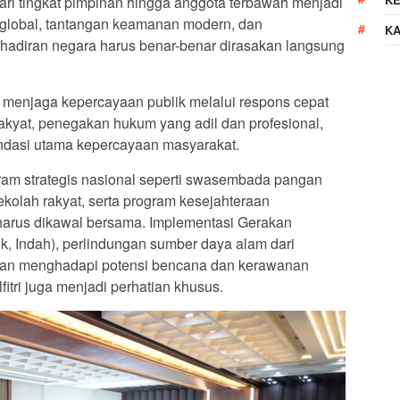
 dari tingkat pimpinan hingga anggota terbawah menjadi
global, tantangan keamanan modern, dan
K
hadiran negara harus benar-benar dirasakan langsung
 menjaga kepercayaan publik melalui respons cepat
akyat, penegakan hukum yang adil dan profesional,
fondasi utama kepercayaan masyarakat.
gram strategis nasional seperti swasembada pangan
ekolah rakyat, serta program kesejahteraan
 harus dikawal bersama. Implementasi Gerakan
k, Indah), perlindungan sumber daya alam dari
iagaan menghadapi potensi bencana dan kerawanan
itri juga menjadi perhatian khusus.