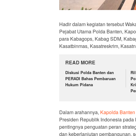
Hadir dalam kegiatan tersebut Wak
Pejabat Utama Polda Banten, Kapol
para Kabagops, Kabag SDM, Kabagr
Kasatbinmas, Kasatreskrim, Kasatna
READ MORE
Diskusi Polda Banten dan
Ri
PERADI Bahas Pembaruan
Po
Hukum Pidana
Kr
Pe
Dalam arahannya,
Kapolda Banten
Presiden Republik Indonesia pada
pentingnya penguatan peran strategi
dan keberlanjutan pembangunan, se