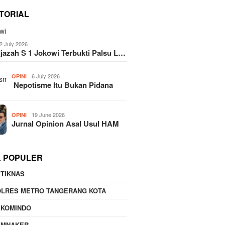
TORIAL
2 July 2026
Ijazah S 1 Jokowi Terbukti Palsu L…
6 July 2026
OPINI
Nepotisme Itu Bukan Pidana
19 June 2026
OPINI
Jurnal Opinion Asal Usul HAM
K POPULER
TIKNAS
OLRES METRO TANGERANG KOTA
PKOMINDO
EMNAKER