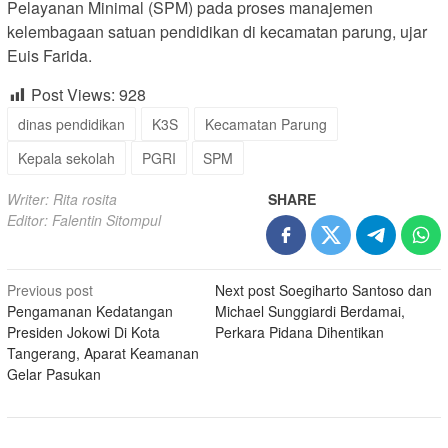
Pelayanan Minimal (SPM) pada proses manajemen
kelembagaan satuan pendidikan di kecamatan parung, ujar
Euis Farida.
Post Views:
928
dinas pendidikan
K3S
Kecamatan Parung
Kepala sekolah
PGRI
SPM
Writer: Rita rosita
SHARE
Editor: Falentin Sitompul
Post
Previous post
Next post
Soegiharto Santoso dan
Pengamanan Kedatangan
Michael Sunggiardi Berdamai,
navigation
Presiden Jokowi Di Kota
Perkara Pidana Dihentikan
Tangerang, Aparat Keamanan
Gelar Pasukan