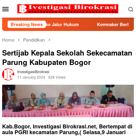
Skip
Mobile
to
Menu
content
lur Hukum
Breaking News
Kemnaker Berhasil Mediasi Perselisihan PHK
Home
Pendidikan
Sertijab Kepala Sekolah Sekecamatan
Parung Kabupaten Bogor
InvestigasiBirokrasi
11 January 2024
928 Views
Kab.Bogor, Investigasi Birokrasi.net, Bertempat di
aula PGRI kecamatan Parung,( Selasa,9 Januari