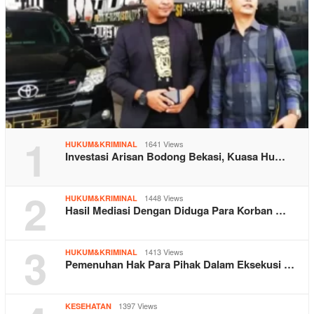
1
1641 Views
HUKUM&KRIMINAL
Investasi Arisan Bodong Bekasi, Kuasa Hu…
2
1448 Views
HUKUM&KRIMINAL
Hasil Mediasi Dengan Diduga Para Korban …
3
1413 Views
HUKUM&KRIMINAL
Pemenuhan Hak Para Pihak Dalam Eksekusi …
1397 Views
KESEHATAN