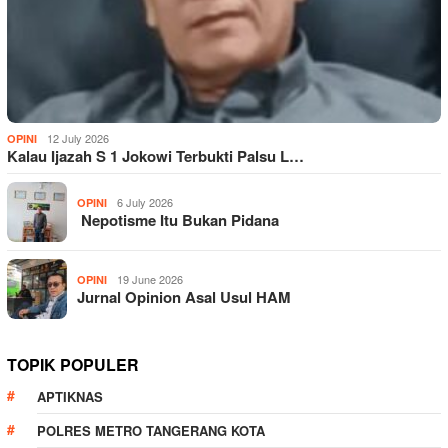
12 July 2026
OPINI
Kalau Ijazah S 1 Jokowi Terbukti Palsu L…
6 July 2026
OPINI
Nepotisme Itu Bukan Pidana
19 June 2026
OPINI
Jurnal Opinion Asal Usul HAM
TOPIK POPULER
APTIKNAS
POLRES METRO TANGERANG KOTA