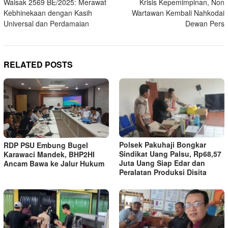
Waisak 2569 BE/2025: Merawat
Krisis Kepemimpinan, Non
navigation
Kebhinekaan dengan Kasih
Wartawan Kembali Nahkodai
Universal dan Perdamaian
Dewan Pers
RELATED POSTS
Polsek Pakuhaji Bongkar
RDP PSU Embung Bugel
Sindikat Uang Palsu, Rp68,57
Karawaci Mandek, BHP2HI
Juta Uang Siap Edar dan
Ancam Bawa ke Jalur Hukum
Peralatan Produksi Disita