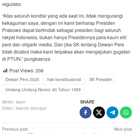
regulator.
“Atas seluruh kondisi yang ada saat ini, tidak mengurangi
kekaguman saya, dengan ini kami berharap Presiden
Prabowo dapat bertindak sebagai presiden bagi seluruh
rakyat Indonesia, bukan hanya Presidennya para kaum elit
pers dan oligarki media. Dan jika SK tentang Dewan Pers
tidak dicabut maka kami terpaksa akan mengajukan gugatan
di PTUN,” pungkasnya
Post Views:
206
Dewan Pers 2025
hak konstitusional
SK Presiden
Undang-Undang Nomor 40 Tahun 1999
Writer: team
SHARE
Editor: falentin sitompul
Post
Previous post
Next post