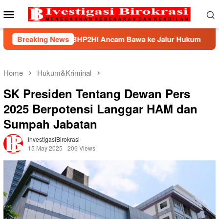
Skip
Mobile
to
Menu
content
ek, BHP2HI Ancam Bawa ke Jalur Hukum
Breaking News
Kemnaker Ber
Home
Hukum&Kriminal
SK Presiden Tentang Dewan Pers
2025 Berpotensi Langgar HAM dan
Sumpah Jabatan
InvestigasiBirokrasi
15 May 2025
206 Views