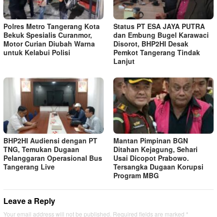
Polres Metro Tangerang Kota
Status PT ESA JAYA PUTRA
Bekuk Spesialis Curanmor,
dan Embung Bugel Karawaci
Motor Curian Diubah Warna
Disorot, BHP2HI Desak
untuk Kelabui Polisi
Pemkot Tangerang Tindak
Lanjut
BHP2HI Audiensi dengan PT
Mantan Pimpinan BGN
TNG, Temukan Dugaan
Ditahan Kejagung, Sehari
Pelanggaran Operasional Bus
Usai Dicopot Prabowo.
Tangerang Live
Tersangka Dugaan Korupsi
Program MBG
Leave a Reply
Your email address will not be published.
Required fields are marked
*