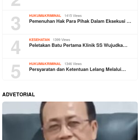
3
1415 Views
HUKUM&KRIMINAL
Pemenuhan Hak Para Pihak Dalam Eksekusi …
4
1399 Views
KESEHATAN
Peletakan Batu Pertama Klinik SS Wujudka…
5
1346 Views
HUKUM&KRIMINAL
Persyaratan dan Ketentuan Lelang Melalui…
ADVETORIAL