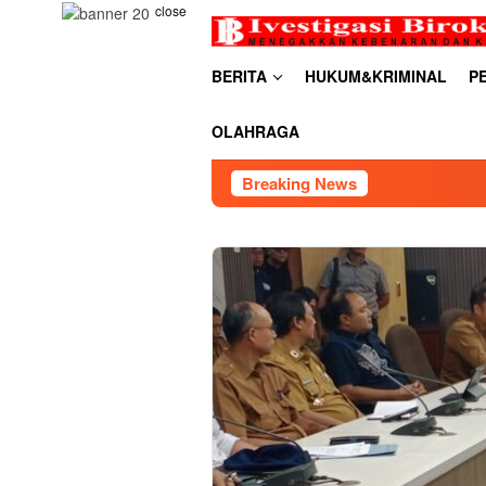
Skip
close
to
content
BERITA
HUKUM&KRIMINAL
P
OLAHRAGA
Breaking News