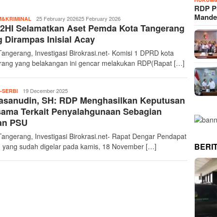
RDP P
Mande
InvestigasiBirokrasi
25 February 2026
25 February 2026
&KRIMINAL
2HI Selamatkan Aset Pemda Kota Tangerang
 Dirampas Inisial Acay
Tangerang, Investigasi Birokrasi.net- Komisi 1 DPRD kota
rang yang belakangan ini gencar melakukan RDP(Rapat […]
InvestigasiBirokrasi
19 December 2025
-SERBI
asanudin, SH: RDP Menghasilkan Keputusan
sama Terkait Penyalahgunaan Sebagian
an PSU
Tangerang, Investigasi Birokrasi.net- Rapat Dengar Pendapat
BERI
 yang sudah digelar pada kamis, 18 November […]