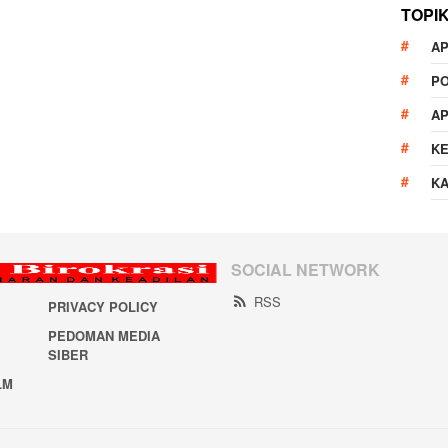
TOPI
AP
P
A
K
K
SOCIAL NETWORK
RSS
PRIVACY POLICY
PEDOMAN MEDIA
SIBER
LM