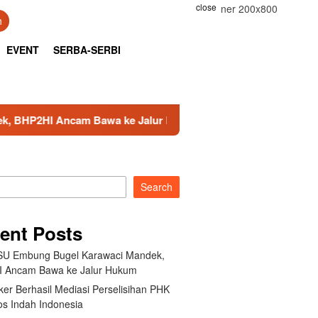
close
h
EVENT
SERBA-SERBI
ncam Bawa ke Jalur Hukum
Kemnaker Berhasil Mediasi
Search
ent Posts
U Embung Bugel Karawaci Mandek,
 Ancam Bawa ke Jalur Hukum
er Berhasil Mediasi Perselisihan PHK
s Indah Indonesia