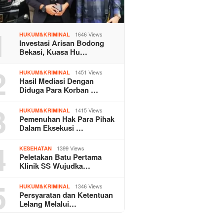
1
1646 Views
HUKUM&KRIMINAL
Investasi Arisan Bodong
Bekasi, Kuasa Hu…
2
1451 Views
HUKUM&KRIMINAL
Hasil Mediasi Dengan
Diduga Para Korban …
3
1415 Views
HUKUM&KRIMINAL
Pemenuhan Hak Para Pihak
Dalam Eksekusi …
4
1399 Views
KESEHATAN
Peletakan Batu Pertama
Klinik SS Wujudka…
5
1346 Views
HUKUM&KRIMINAL
Persyaratan dan Ketentuan
Lelang Melalui…