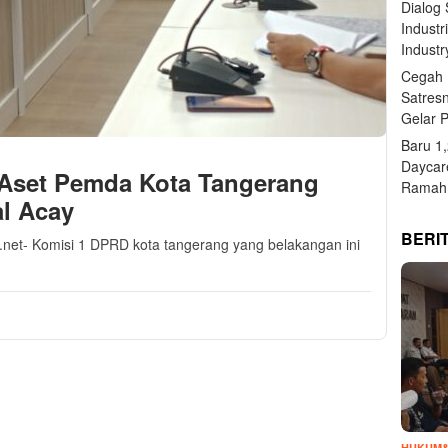
Dialog
Industr
Industr
Cegah 
Satres
Gelar 
Baru 1
Daycar
Aset Pemda Kota Tangerang
Ramah 
al Acay
BERI
i.net- Komisi 1 DPRD kota tangerang yang belakangan ini
HUKUM&