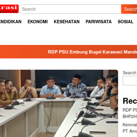
Searc
ENDIDIKAN
EKONOMI
KESEHATAN
PARIWISATA
SOSIAL
RDP PSU Embung Bugel Karawaci Mandek, BHP2HI A
Search
Rec
RDP PS
BHP2HI
Kemnak
PT Amo