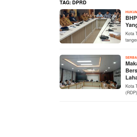
TAG:
DPRD
HUKUM
BHP
Yang
Kota 
tange
SERBA
Mak
Ber
Lah
Kota 
(RDP)