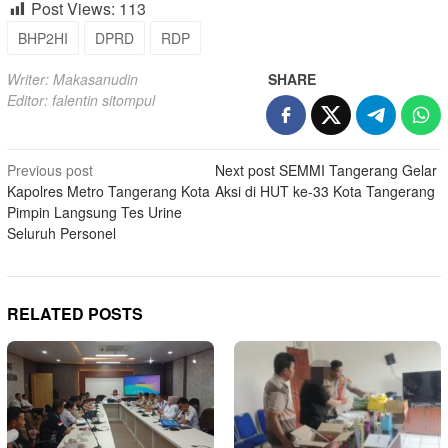
Post Views:
113
BHP2HI
DPRD
RDP
Writer: Makasanudin
SHARE
Editor: falentin sitompul
Post
Previous post
Next post
SEMMI Tangerang Gelar
Kapolres Metro Tangerang Kota
Aksi di HUT ke-33 Kota Tangerang
navigation
Pimpin Langsung Tes Urine
Seluruh Personel
RELATED POSTS