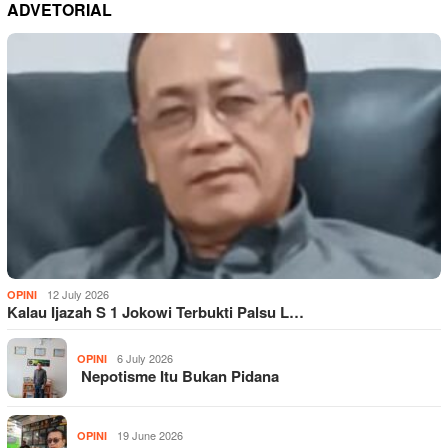
ADVETORIAL
12 July 2026
OPINI
Kalau Ijazah S 1 Jokowi Terbukti Palsu L…
6 July 2026
OPINI
Nepotisme Itu Bukan Pidana
19 June 2026
OPINI