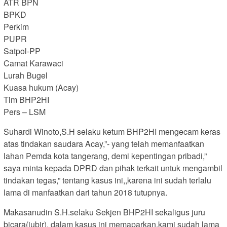
ATR BPN
BPKD
Perkim
PUPR
Satpol-PP
Camat Karawaci
Lurah Bugel
Kuasa hukum (Acay)
Tim BHP2HI
Pers – LSM
Suhardi Winoto,S.H selaku ketum BHP2HI mengecam keras
atas tindakan saudara Acay,”- yang telah memanfaatkan
lahan Pemda kota tangerang, demi kepentingan pribadi,”
saya minta kepada DPRD dan pihak terkait untuk mengambil
tindakan tegas,” tentang kasus ini,,karena ini sudah terlalu
lama di manfaatkan dari tahun 2018 tutupnya.
Makasanudin S.H.selaku Sekjen BHP2HI sekaligus juru
bicara(jubir), dalam kasus ini memaparkan,kami sudah lama