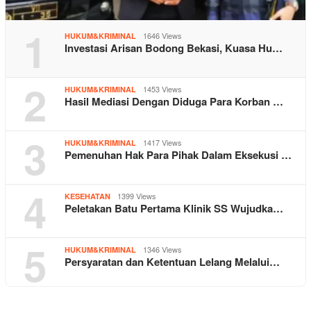
1
1646 Views
HUKUM&KRIMINAL
Investasi Arisan Bodong Bekasi, Kuasa Hu…
2
1453 Views
HUKUM&KRIMINAL
Hasil Mediasi Dengan Diduga Para Korban …
3
1417 Views
HUKUM&KRIMINAL
Pemenuhan Hak Para Pihak Dalam Eksekusi …
4
1399 Views
KESEHATAN
Peletakan Batu Pertama Klinik SS Wujudka…
5
1346 Views
HUKUM&KRIMINAL
Persyaratan dan Ketentuan Lelang Melalui…