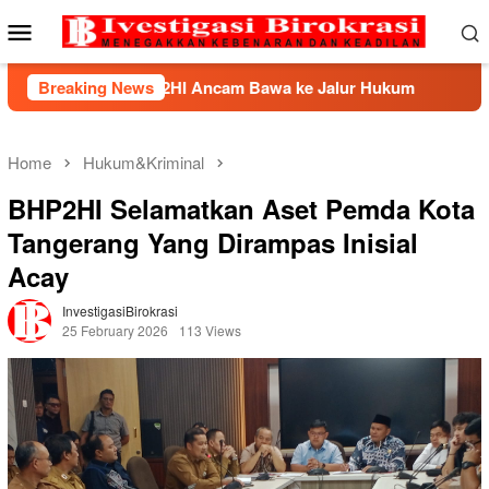
Skip
Mobile
to
Menu
content
, BHP2HI Ancam Bawa ke Jalur Hukum
Breaking News
Kemnaker Berha
Home
Hukum&Kriminal
BHP2HI Selamatkan Aset Pemda Kota
Tangerang Yang Dirampas Inisial
Acay
InvestigasiBirokrasi
25 February 2026
113 Views