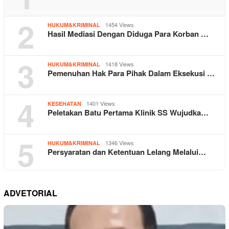
2
1454 Views
HUKUM&KRIMINAL
Hasil Mediasi Dengan Diduga Para Korban …
3
1418 Views
HUKUM&KRIMINAL
Pemenuhan Hak Para Pihak Dalam Eksekusi …
4
1401 Views
KESEHATAN
Peletakan Batu Pertama Klinik SS Wujudka…
5
1346 Views
HUKUM&KRIMINAL
Persyaratan dan Ketentuan Lelang Melalui…
ADVETORIAL