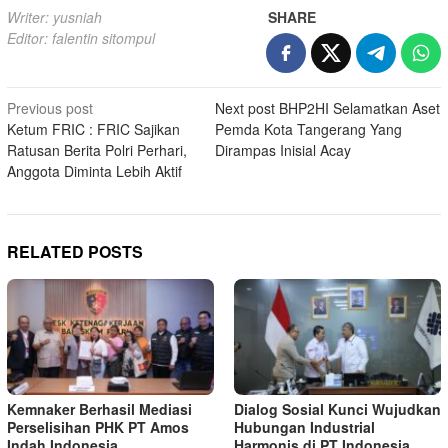
Writer: yusniah
SHARE
Editor: falentin sitompul
Post
Previous post
Next post
BHP2HI Selamatkan Aset
Ketum FRIC : FRIC Sajikan
Pemda Kota Tangerang Yang
navigation
Ratusan Berita Polri Perhari,
Dirampas Inisial Acay
Anggota Diminta Lebih Aktif
RELATED POSTS
Kemnaker Berhasil Mediasi
Dialog Sosial Kunci Wujudkan
Perselisihan PHK PT Amos
Hubungan Industrial
Indah Indonesia
Harmonis di PT Indonesia