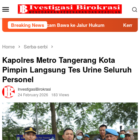
Skip
Mobile
to
Menu
content
 Ancam Bawa ke Jalur Hukum
Breaking News
Kemnaker Berhasil Media
Home
Serba-serbi
Kapolres Metro Tangerang Kota
Pimpin Langsung Tes Urine Seluruh
Personel
InvestigasiBirokrasi
24 February 2026
183 Views