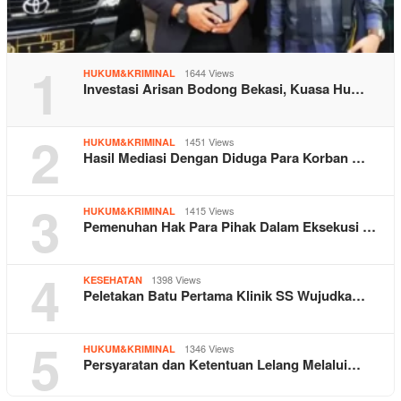
1
1644 Views
HUKUM&KRIMINAL
Investasi Arisan Bodong Bekasi, Kuasa Hu…
2
1451 Views
HUKUM&KRIMINAL
Hasil Mediasi Dengan Diduga Para Korban …
3
1415 Views
HUKUM&KRIMINAL
Pemenuhan Hak Para Pihak Dalam Eksekusi …
4
1398 Views
KESEHATAN
Peletakan Batu Pertama Klinik SS Wujudka…
5
1346 Views
HUKUM&KRIMINAL
Persyaratan dan Ketentuan Lelang Melalui…