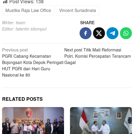
Post Views:
138
Mustika Raja Law Office
Vincent Suriadinata
Writer: team
SHARE
Editor: falentin sitompul
Post
Previous post
Next post
Titik Mati Reformasi
PGRI Cabang Kecamatan
Polri, Komisi Percepatan Terancam
navigation
Bojongsari Kota Depok Peringati
Gagal
HUT PGRI dan Hari Guru
Nasional ke 80
RELATED POSTS