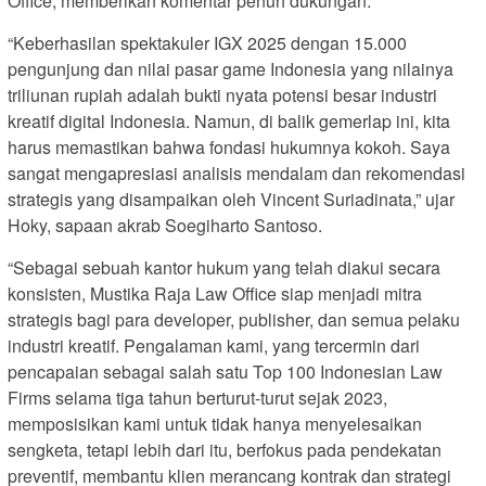
Office, memberikan komentar penuh dukungan.
“Keberhasilan spektakuler IGX 2025 dengan 15.000
pengunjung dan nilai pasar game Indonesia yang nilainya
triliunan rupiah adalah bukti nyata potensi besar industri
kreatif digital Indonesia. Namun, di balik gemerlap ini, kita
harus memastikan bahwa fondasi hukumnya kokoh. Saya
sangat mengapresiasi analisis mendalam dan rekomendasi
strategis yang disampaikan oleh Vincent Suriadinata,” ujar
Hoky, sapaan akrab Soegiharto Santoso.
“Sebagai sebuah kantor hukum yang telah diakui secara
konsisten, Mustika Raja Law Office siap menjadi mitra
strategis bagi para developer, publisher, dan semua pelaku
industri kreatif. Pengalaman kami, yang tercermin dari
pencapaian sebagai salah satu Top 100 Indonesian Law
Firms selama tiga tahun berturut-turut sejak 2023,
memposisikan kami untuk tidak hanya menyelesaikan
sengketa, tetapi lebih dari itu, berfokus pada pendekatan
preventif, membantu klien merancang kontrak dan strategi