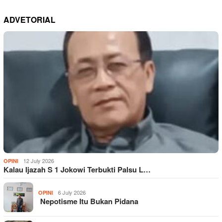
ADVETORIAL
12 July 2026
OPINI
Kalau Ijazah S 1 Jokowi Terbukti Palsu L…
6 July 2026
OPINI
Nepotisme Itu Bukan Pidana