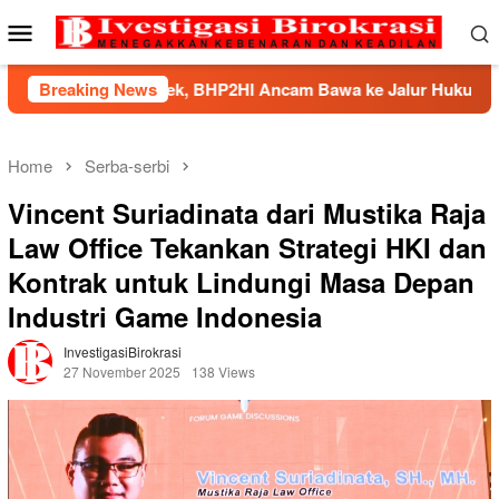
Skip
Mobile
to
Menu
content
ek, BHP2HI Ancam Bawa ke Jalur Hukum
Breaking News
Kemnaker Ber
Home
Serba-serbi
Vincent Suriadinata dari Mustika Raja
Law Office Tekankan Strategi HKI dan
Kontrak untuk Lindungi Masa Depan
Industri Game Indonesia
InvestigasiBirokrasi
27 November 2025
138 Views