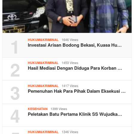
1
1646 Views
HUKUM&KRIMINAL
Investasi Arisan Bodong Bekasi, Kuasa Hu…
2
1453 Views
HUKUM&KRIMINAL
Hasil Mediasi Dengan Diduga Para Korban …
3
1417 Views
HUKUM&KRIMINAL
Pemenuhan Hak Para Pihak Dalam Eksekusi …
4
1399 Views
KESEHATAN
Peletakan Batu Pertama Klinik SS Wujudka…
1346 Views
HUKUM&KRIMINAL