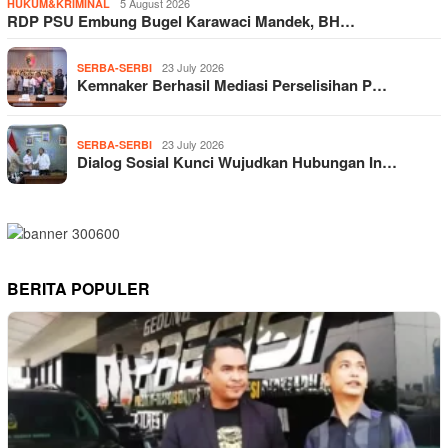
5 August 2026
HUKUM&KRIMINAL
RDP PSU Embung Bugel Karawaci Mandek, BH…
23 July 2026
SERBA-SERBI
Kemnaker Berhasil Mediasi Perselisihan P…
23 July 2026
SERBA-SERBI
Dialog Sosial Kunci Wujudkan Hubungan In…
BERITA POPULER