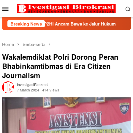
Skip
Mobile
to
Menu
content
 BHP2HI Ancam Bawa ke Jalur Hukum
Breaking News
Kemnaker Berhas
Home
Serba-serbi
Wakalemdiklat Polri Dorong Peran
Bhabinkamtibmas di Era Citizen
Journalism
InvestigasiBirokrasi
7 March 2024
414 Views