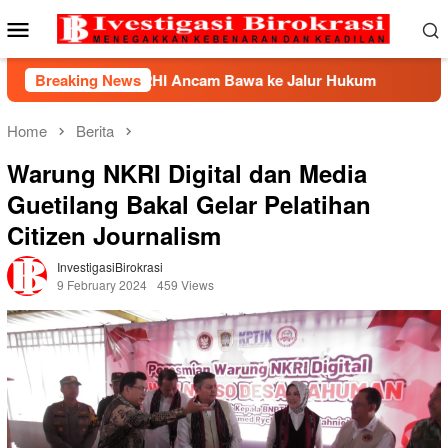
Skip
Mobile
to
Menu
content
 BHP2HI Ancam Bawa ke Jalur Hukum
Breaking News
Kemnaker Berhas
Home
Berita
Warung NKRI Digital dan Media
Guetilang Bakal Gelar Pelatihan
Citizen Journalism
InvestigasiBirokrasi
9 February 2024
459 Views