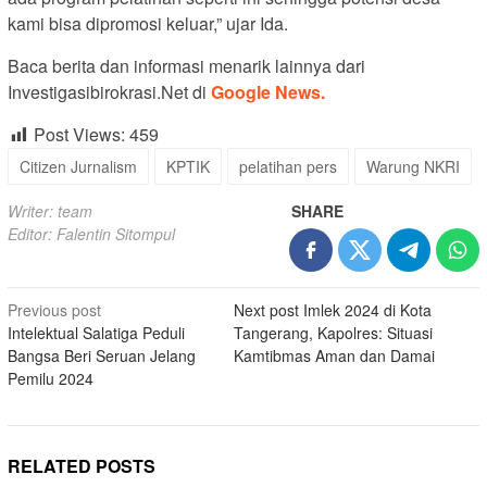
kami bisa dipromosi keluar,” ujar Ida.
Baca berita dan informasi menarik lainnya dari
Investigasibirokrasi.Net di
Google News.
Post Views:
459
Citizen Jurnalism
KPTIK
pelatihan pers
Warung NKRI
Writer: team
SHARE
Editor: Falentin Sitompul
Post
Previous post
Next post
Imlek 2024 di Kota
Intelektual Salatiga Peduli
Tangerang, Kapolres: Situasi
navigation
Bangsa Beri Seruan Jelang
Kamtibmas Aman dan Damai
Pemilu 2024
RELATED POSTS