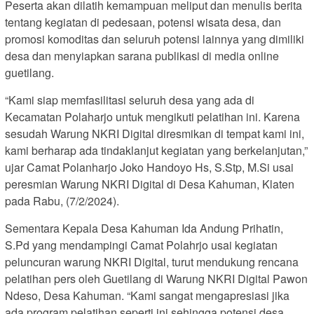
Peserta akan dilatih kemampuan meliput dan menulis berita
tentang kegiatan di pedesaan, potensi wisata desa, dan
promosi komoditas dan seluruh potensi lainnya yang dimiliki
desa dan menyiapkan sarana publikasi di media online
guetilang.
“Kami siap memfasilitasi seluruh desa yang ada di
Kecamatan Polaharjo untuk mengikuti pelatihan ini. Karena
sesudah Warung NKRI Digital diresmikan di tempat kami ini,
kami berharap ada tindaklanjut kegiatan yang berkelanjutan,”
ujar Camat Polanharjo Joko Handoyo Hs, S.Stp, M.Si usai
peresmian Warung NKRI Digital di Desa Kahuman, Klaten
pada Rabu, (7/2/2024).
Sementara Kepala Desa Kahuman Ida Andung Prihatin,
S.Pd yang mendampingi Camat Polahrjo usai kegiatan
peluncuran warung NKRI Digital, turut mendukung rencana
pelatihan pers oleh Guetilang di Warung NKRI Digital Pawon
Ndeso, Desa Kahuman. “Kami sangat mengapresiasi jika
ada program pelatihan seperti ini sehingga potensi desa