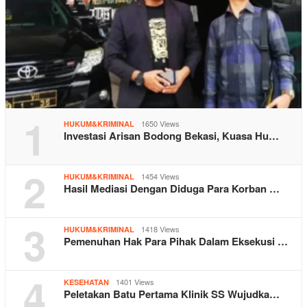
1
1650 Views
HUKUM&KRIMINAL
Investasi Arisan Bodong Bekasi, Kuasa Hu…
2
1454 Views
HUKUM&KRIMINAL
Hasil Mediasi Dengan Diduga Para Korban …
3
1418 Views
HUKUM&KRIMINAL
Pemenuhan Hak Para Pihak Dalam Eksekusi …
4
1401 Views
KESEHATAN
Peletakan Batu Pertama Klinik SS Wujudka…