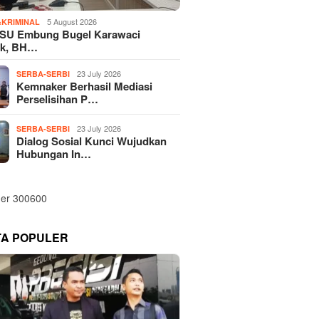
5 August 2026
KRIMINAL
SU Embung Bugel Karawaci
k, BH…
23 July 2026
SERBA-SERBI
Kemnaker Berhasil Mediasi
Perselisihan P…
23 July 2026
SERBA-SERBI
Dialog Sosial Kunci Wujudkan
Hubungan In…
TA POPULER