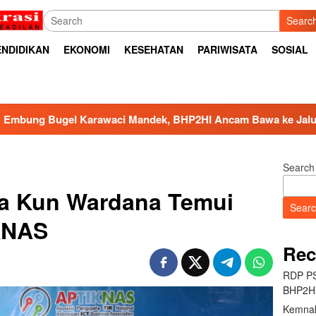
Searc
ENDIDIKAN
EKONOMI
KESEHATAN
PARIWISATA
SOSIAL
Mandek, BHP2HI Ancam Bawa ke Jalur Hukum
Kemnaker
Search
a Kun Wardana Temui
Sear
KNAS
Rec
RDP PS
BHP2HI
Kemnak