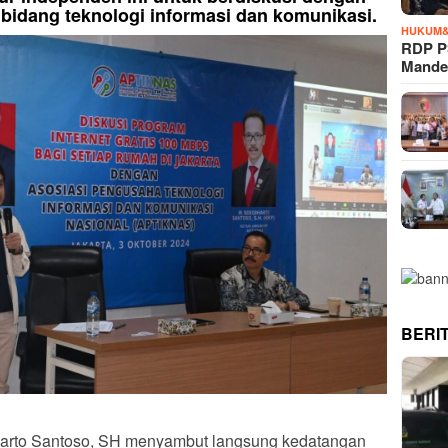
bidang teknologi informasi dan komunikasi.
HUKUM&
RDP P
Mande
BERI
arto Santoso, SH menyambut langsung kedatangan