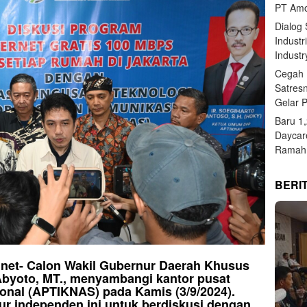
PT Amo
Dialog
Industr
Industr
Cegah 
Satres
Gelar 
Baru 1
Daycar
Ramah 
BERI
si.net- Calon Wakil Gubernur Daerah Khusus
 Abyoto, MT., menyambangi kantor pusat
onal (APTIKNAS) pada Kamis (3/9/2024).
ur independen ini untuk berdiskusi dengan