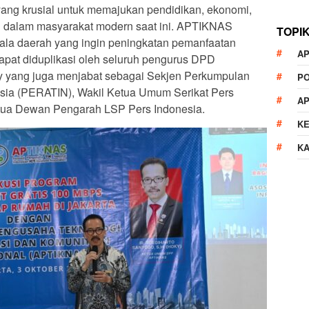
yang krusial untuk memajukan pendidikan, ekonomi,
ial dalam masyarakat modern saat ini. APTIKNAS
TOPI
la daerah yang ingin peningkatan pemanfaatan
AP
dapat diduplikasi oleh seluruh pengurus DPD
y yang juga menjabat sebagai Sekjen Perkumpulan
P
esia (PERATIN), Wakil Ketua Umum Serikat Pers
A
etua Dewan Pengarah LSP Pers Indonesia.
K
K