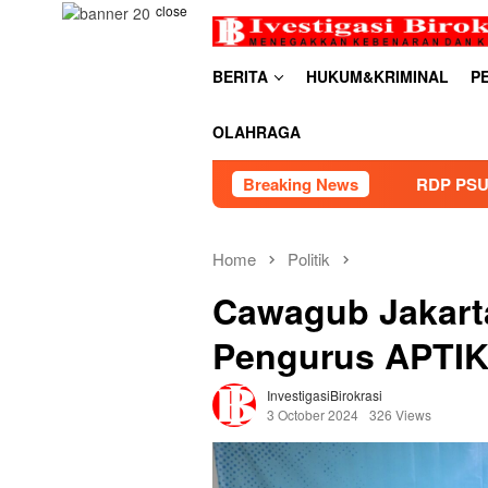
Skip
close
to
content
BERITA
HUKUM&KRIMINAL
P
OLAHRAGA
RDP PSU Embung Bugel Karawaci 
Breaking News
Home
Politik
Cawagub Jakart
Pengurus APTI
InvestigasiBirokrasi
3 October 2024
326 Views