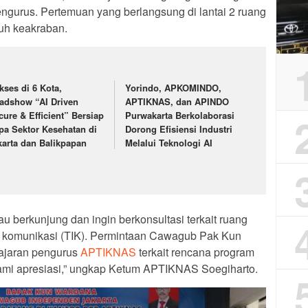
ngurus. Pertemuan yang berlangsung di lantai 2 ruang
uh keakraban.
kses di 6 Kota,
Yorindo, APKOMINDO,
adshow “AI Driven
APTIKNAS, dan APINDO
cure & Efficient” Bersiap
Purwakarta Berkolaborasi
pa Sektor Kesehatan di
Dorong Efisiensi Industri
karta dan Balikpapan
Melalui Teknologi AI
 berkunjung dan ingin berkonsultasi terkait ruang
an komunikasi (TIK). Permintaan Cawagub Pak Kun
jajaran pengurus
APTIKNAS
terkait rencana program
 kami apresiasi,” ungkap Ketum APTIKNAS Soegiharto.