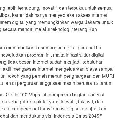
ng lebih terhubung, inovatif, dan terbuka untuk semua
Mbps, kami tidak hanya menyediakan akses internet
istem digital yang memungkinkan warga Jakarta untuk
 secara mandiri melalui teknologi,” terang Kun
lah menimbulkan kesenjangan digital padahal itu
ewujudkan program ini, maka infrastruktur digital
ng tidak besar. Internet sudah menjadi kebutuhan
at aktif mengakses internet mengeluarkan biaya sampai
 Kun, tokoh yang pernah meraih penghargaan dari MURI
iah di perguruan tinggi saat masih berusia 12 tahun.
et Gratis 100 Mbps ini merupakan bagian dari visi
 sebagai kota pintar yang inovatif, inklusif, dan
 akan mempercepat transformasi digital, menjadikan
 global dan mendukung visi Indonesia Emas 2045,”