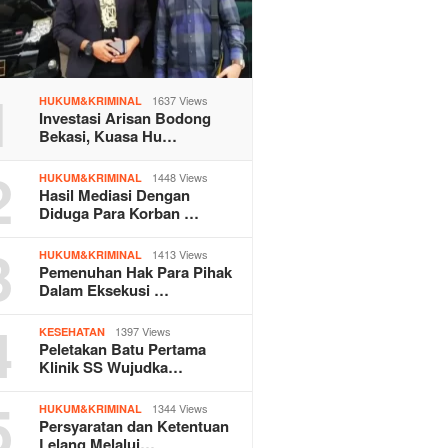
1
1637 Views
HUKUM&KRIMINAL
Investasi Arisan Bodong
Bekasi, Kuasa Hu…
2
1448 Views
HUKUM&KRIMINAL
Hasil Mediasi Dengan
Diduga Para Korban …
3
1413 Views
HUKUM&KRIMINAL
Pemenuhan Hak Para Pihak
Dalam Eksekusi …
4
1397 Views
KESEHATAN
Peletakan Batu Pertama
Klinik SS Wujudka…
5
1344 Views
HUKUM&KRIMINAL
Persyaratan dan Ketentuan
Lelang Melalui…