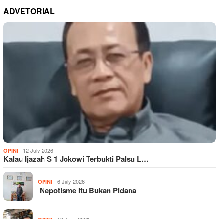
ADVETORIAL
12 July 2026
OPINI
Kalau Ijazah S 1 Jokowi Terbukti Palsu L…
6 July 2026
OPINI
Nepotisme Itu Bukan Pidana
19 June 2026