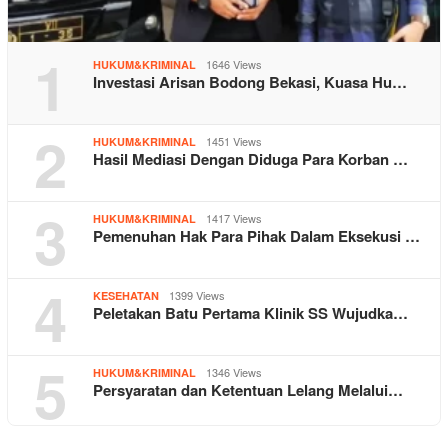
1
1646 Views
HUKUM&KRIMINAL
Investasi Arisan Bodong Bekasi, Kuasa Hu…
2
1451 Views
HUKUM&KRIMINAL
Hasil Mediasi Dengan Diduga Para Korban …
3
1417 Views
HUKUM&KRIMINAL
Pemenuhan Hak Para Pihak Dalam Eksekusi …
4
1399 Views
KESEHATAN
Peletakan Batu Pertama Klinik SS Wujudka…
5
1346 Views
HUKUM&KRIMINAL
Persyaratan dan Ketentuan Lelang Melalui…