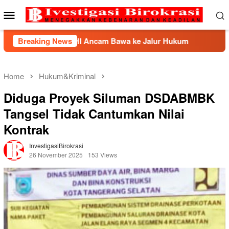
Skip
Mobile
to
Menu
content
BHP2HI Ancam Bawa ke Jalur Hukum
Breaking News
Kemnaker Berhasil
Home
Hukum&Kriminal
Diduga Proyek Siluman DSDABMBK
Tangsel Tidak Cantumkan Nilai
Kontrak
InvestigasiBirokrasi
26 November 2025
153 Views