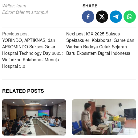
Writer: team
SHARE
Editor: falentin sitompul
Post
Previous post
Next post
IGX 2025 Sukses
YORINDO, APTIKNAS, dan
Spektakuler: Kolaborasi Game dan
navigation
APKOMINDO Sukses Gelar
Warisan Budaya Cetak Sejarah
Hospital Technology Day 2025:
Baru Ekosistem Digital Indonesia
Wujudkan Kolaborasi Menuju
Hospital 5.0
RELATED POSTS