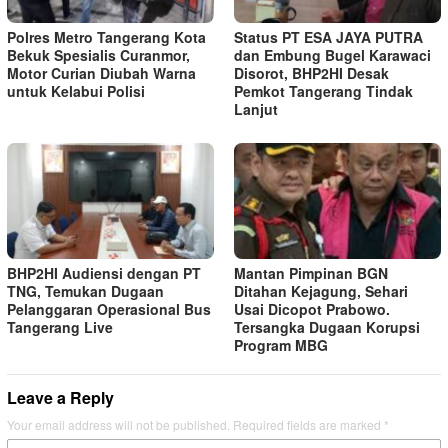
Polres Metro Tangerang Kota
Status PT ESA JAYA PUTRA
Bekuk Spesialis Curanmor,
dan Embung Bugel Karawaci
Motor Curian Diubah Warna
Disorot, BHP2HI Desak
untuk Kelabui Polisi
Pemkot Tangerang Tindak
Lanjut
BHP2HI Audiensi dengan PT
Mantan Pimpinan BGN
TNG, Temukan Dugaan
Ditahan Kejagung, Sehari
Pelanggaran Operasional Bus
Usai Dicopot Prabowo.
Tangerang Live
Tersangka Dugaan Korupsi
Program MBG
Leave a Reply
Your email address will not be published.
Required fields are marked
*