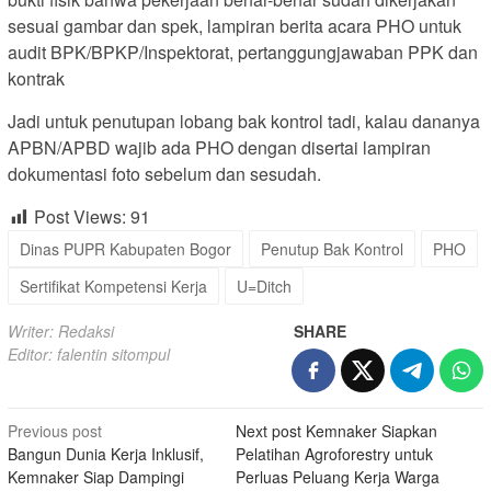
sesuai gambar dan spek, lampiran berita acara PHO untuk
audit BPK/BPKP/Inspektorat, pertanggungjawaban PPK dan
kontrak
Jadi untuk penutupan lobang bak kontrol tadi, kalau dananya
APBN/APBD wajib ada PHO dengan disertai lampiran
dokumentasi foto sebelum dan sesudah.
Post Views:
91
Dinas PUPR Kabupaten Bogor
Penutup Bak Kontrol
PHO
Sertifikat Kompetensi Kerja
U=Ditch
Writer: Redaksi
SHARE
Editor: falentin sitompul
Post
Previous post
Next post
Kemnaker Siapkan
Bangun Dunia Kerja Inklusif,
Pelatihan Agroforestry untuk
navigation
Kemnaker Siap Dampingi
Perluas Peluang Kerja Warga