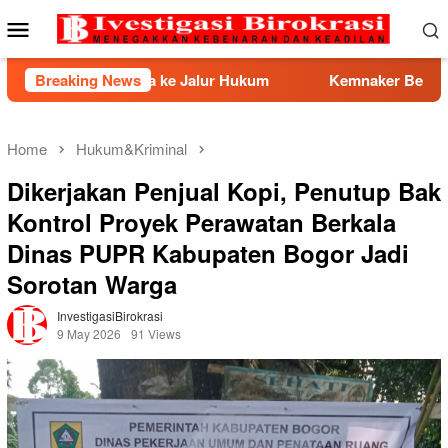
Skip
Mobile
to
Menu
content
wa ke Jalur Hukum
Breaking News
Kemnaker Berhasil Mediasi Perseli
Home
Hukum&Kriminal
Dikerjakan Penjual Kopi, Penutup Bak
Kontrol Proyek Perawatan Berkala
Dinas PUPR Kabupaten Bogor Jadi
Sorotan Warga
InvestigasiBirokrasi
9 May 2026
91 Views