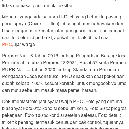
tidak memakai pasir untuk fleksibel
Menurut warga ada saluran U-Ditch yang belum terpasang
penutupnya (Cover U-Ditch) ini sangat membahayakan dan
bisa mengancam keselamatan pengguna jalan, dan sampai
saat ini belum diperbaiki, apakah ini tidak dilihat saat
PHO
,ujar warga
Perpres No. 16 Tahun 2018 tentang Pengadaan Barang/Jasa
Pemerintah, diubah Perpres 12/2021, Pasal 57 serta Permen
PUPR No. 14 Tahun 2020 tentang Standar dan Pedoman
Pengadaan Jasa Konstruksi, PHO dilakukan saat pekerjaan
sudah selesai 100% sesuai kontrak, untuk mengecek volume
dan mutu sebelum masuk masa pemeliharaan.
Dokumentasi foto jadi syarat wajib PHO. Foto yang diminta
biasanya: Foto 0%: kondisi sebelum kerja, Foto 50%: progres
pekerjaan, Foto 100%: kondisi setelah selesai, Foto detail:
titik-titik penting, termasuk penutupan bak control, tujuannya:
bukti fisik bahwa pekerjaan benar-benar sudah dikerjakan