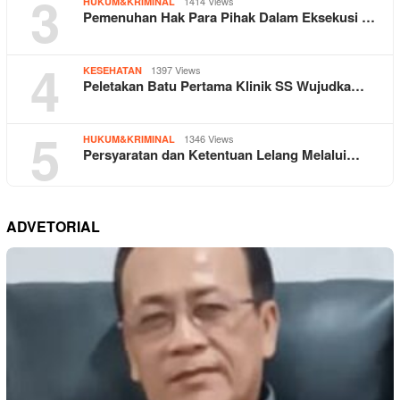
3
1414 Views
HUKUM&KRIMINAL
Pemenuhan Hak Para Pihak Dalam Eksekusi …
4
1397 Views
KESEHATAN
Peletakan Batu Pertama Klinik SS Wujudka…
5
1346 Views
HUKUM&KRIMINAL
Persyaratan dan Ketentuan Lelang Melalui…
ADVETORIAL