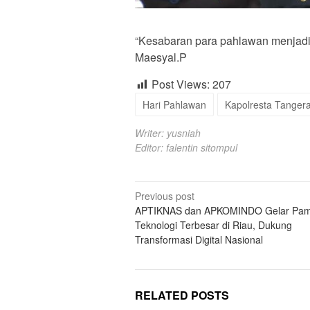
“Kesabaran para pahlawan menjadi
Maesyal.P
Post Views:
207
Hari Pahlawan
Kapolresta Tanger
Writer: yusniah
Editor: falentin sitompul
Post
Previous post
APTIKNAS dan APKOMINDO Gelar Pa
navigation
Teknologi Terbesar di Riau, Dukung
Transformasi Digital Nasional
RELATED POSTS