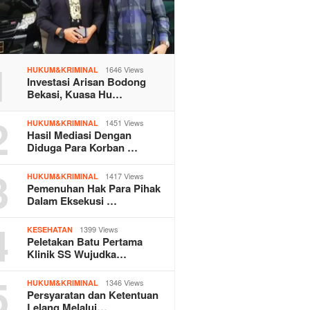
1
1646 Views
HUKUM&KRIMINAL
Investasi Arisan Bodong
Bekasi, Kuasa Hu…
2
1451 Views
HUKUM&KRIMINAL
Hasil Mediasi Dengan
Diduga Para Korban …
3
1417 Views
HUKUM&KRIMINAL
Pemenuhan Hak Para Pihak
Dalam Eksekusi …
4
1399 Views
KESEHATAN
Peletakan Batu Pertama
Klinik SS Wujudka…
5
1346 Views
HUKUM&KRIMINAL
Persyaratan dan Ketentuan
Lelang Melalui…