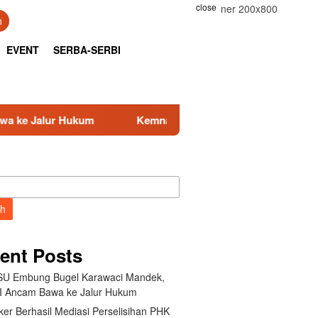
close
h
EVENT
SERBA-SERBI
Kemnaker Berhasil Mediasi Perselisihan PHK PT Amos In
ch
ent Posts
U Embung Bugel Karawaci Mandek,
 Ancam Bawa ke Jalur Hukum
er Berhasil Mediasi Perselisihan PHK