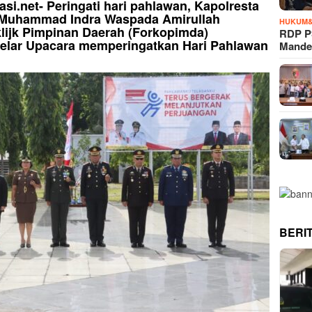
asi.net- Peringati hari pahlawan, Kapolresta
 Muhammad Indra Waspada Amirullah
HUKUM&
ijk Pimpinan Daerah (Forkopimda)
RDP P
lar Upacara memperingatkan Hari Pahlawan
Mande
BERI