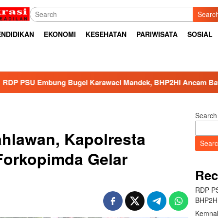
Searc
ENDIDIKAN
EKONOMI
KESEHATAN
PARIWISATA
SOSIAL
gel Karawaci Mandek, BHP2HI Ancam Bawa ke Jalur Hukum
Search
ahlawan, Kapolresta
Sear
Forkopimda Gelar
Rec
RDP PS
BHP2HI
Kemnak