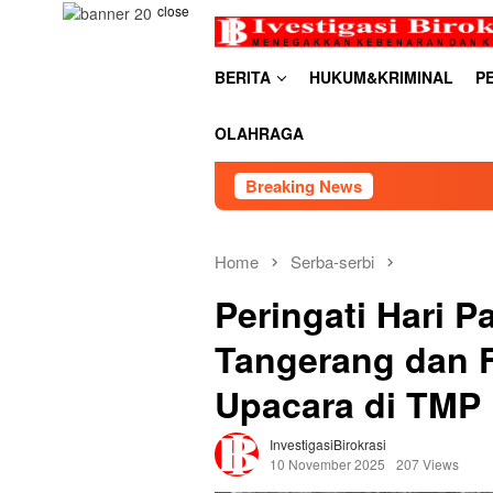
Skip
close
to
content
BERITA
HUKUM&KRIMINAL
P
OLAHRAGA
Breaking News
RDP PSU Embung Bu
Home
Serba-serbi
Peringati Hari P
Tangerang dan 
Upacara di TMP
InvestigasiBirokrasi
10 November 2025
207 Views