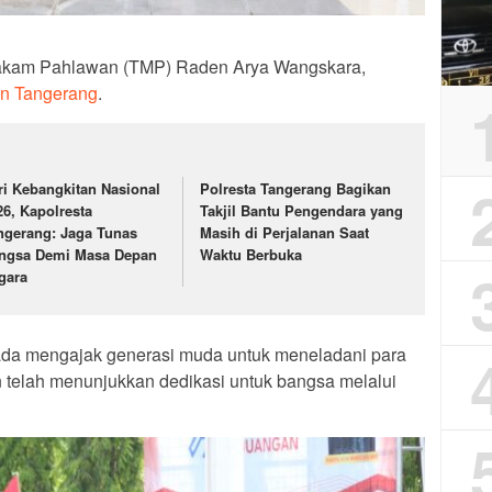
akam Pahlawan (TMP) Raden Arya Wangskara,
n Tangerang
.
ri Kebangkitan Nasional
Polresta Tangerang Bagikan
26, Kapolresta
Takjil Bantu Pengendara yang
ngerang: Jaga Tunas
Masih di Perjalanan Saat
ngsa Demi Masa Depan
Waktu Berbuka
gara
da mengajak generasi muda untuk meneladani para
 telah menunjukkan dedikasi untuk bangsa melalui