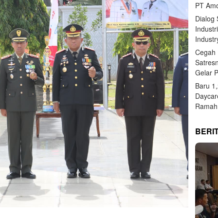
PT Amo
Dialog
Industr
Industr
Cegah 
Satres
Gelar 
Baru 1
Daycar
Ramah 
BERI