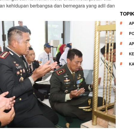
kan kehidupan berbangsa dan bernegara yang adil dan
TOPI
AP
P
A
K
K