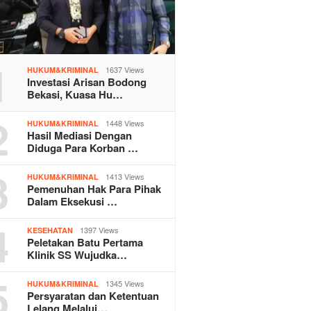
1
1637 Views
HUKUM&KRIMINAL
Investasi Arisan Bodong
Bekasi, Kuasa Hu…
2
1448 Views
HUKUM&KRIMINAL
Hasil Mediasi Dengan
Diduga Para Korban …
3
1413 Views
HUKUM&KRIMINAL
Pemenuhan Hak Para Pihak
Dalam Eksekusi …
4
1397 Views
KESEHATAN
Peletakan Batu Pertama
Klinik SS Wujudka…
5
1345 Views
HUKUM&KRIMINAL
Persyaratan dan Ketentuan
Lelang Melalui…