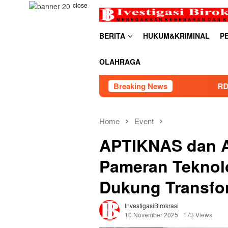
Skip
close
to
content
BERITA
HUKUM&KRIMINAL
P
OLAHRAGA
Breaking News
RDP PSU Embung Bugel Kar
Home
Event
APTIKNAS dan 
Pameran Teknolo
Dukung Transfor
InvestigasiBirokrasi
10 November 2025
173 Views