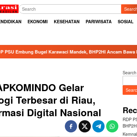
Searc
ENDIDIKAN
EKONOMI
KESEHATAN
PARIWISATA
SOSIAL
awaci Mandek, BHP2HI Ancam Bawa ke Jalur Hukum
K
Search
APKOMINDO Gelar
Sear
gi Terbesar di Riau,
Rec
masi Digital Nasional
RDP PS
BHP2HI
Kemnak