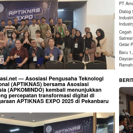
PT Amo
Dialog
Industr
Industr
Cegah 
Satres
Gelar 
Baru 1
Daycar
Ramah 
rasi.net — Asosiasi Pengusaha Teknologi
BERI
onal (APTIKNAS) bersama Asosiasi
sia (APKOMINDO) kembali menunjukkan
 percepatan transformasi digital di
ggaraan APTIKNAS EXPO 2025 di Pekanbaru