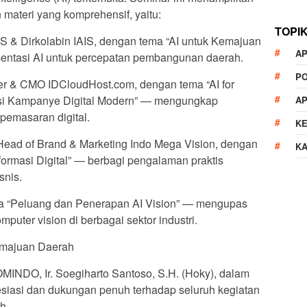
ateri yang komprehensif, yaitu:
TOPI
S & Dirkolabin IAIS, dengan tema “AI untuk Kemajuan
AP
entasi AI untuk percepatan pembangunan daerah.
P
er & CMO IDCloudHost.com, dengan tema “AI for
ensi Kampanye Digital Modern” — mengungkap
A
pemasaran digital.
K
., Head of Brand & Marketing Indo Mega Vision, dengan
K
ormasi Digital” — berbagi pengalaman praktis
snis.
ma “Peluang dan Penerapan AI Vision” — mengupas
puter vision di berbagai sektor industri.
majuan Daerah
DO, Ir. Soegiharto Santoso, S.H. (Hoky), dalam
iasi dan dukungan penuh terhadap seluruh kegiatan
h.