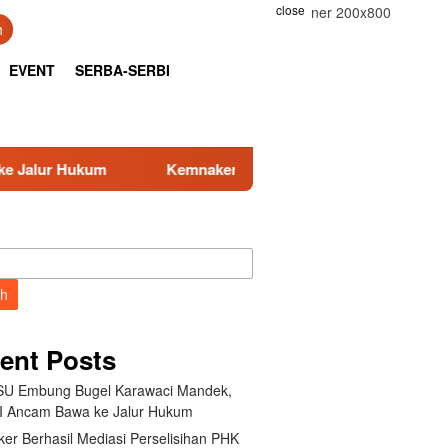
close
h
EVENT
SERBA-SERBI
emnaker Berhasil Mediasi Perselisihan PHK PT Amos Indah Indo
ch
ent Posts
U Embung Bugel Karawaci Mandek,
 Ancam Bawa ke Jalur Hukum
er Berhasil Mediasi Perselisihan PHK