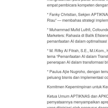
empat pembicara kompeten dengan m
* Fanky Christian, Sekjen APTIKNA
Riau” — membahas strategi implem
* Muhammad Mufid Luthfi, Cofound
Marketers: Rahasia di Balik Efisi
pemanfaatan AI dalam optimalisasi 
* M. Rifky Al Fitrah, S.E., M.I.Kom
tema “Pemanfaatan AI dalam Transf
penerapan AI dalam transformasi bi
* Paulus Ajie Nugroho, dengan te
peluang bisnis dan implementasi com
Komitmen Kepemimpinan untuk Ke
Ketua Umum APTIKNAS dan APKOMIN
pernyataannya menyampaikan apres
yang diinisiasi oleh pengurus daera