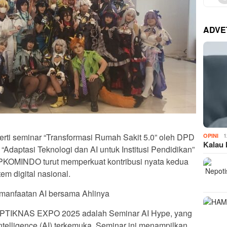
ADVE
seperti seminar “Transformasi Rumah Sakit 5.0” oleh DPD
1
OPINI
Kalau 
daptasi Teknologi dan AI untuk Institusi Pendidikan”
OMINDO turut memperkuat kontribusi nyata kedua
m digital nasional.
manfaatan AI bersama Ahlinya
 APTIKNAS EXPO 2025 adalah Seminar AI Hype, yang
intelligence (AI) terkemuka. Seminar ini menampilkan