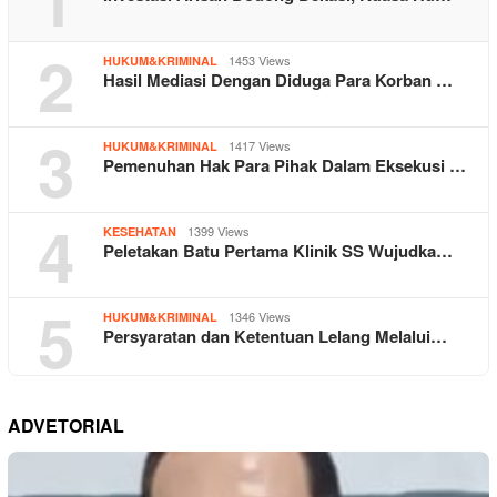
2
1453 Views
HUKUM&KRIMINAL
Hasil Mediasi Dengan Diduga Para Korban …
3
1417 Views
HUKUM&KRIMINAL
Pemenuhan Hak Para Pihak Dalam Eksekusi …
4
1399 Views
KESEHATAN
Peletakan Batu Pertama Klinik SS Wujudka…
5
1346 Views
HUKUM&KRIMINAL
Persyaratan dan Ketentuan Lelang Melalui…
ADVETORIAL