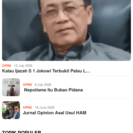
12 July 2026
OPINI
Kalau Ijazah S 1 Jokowi Terbukti Palsu L…
6 July 2026
OPINI
Nepotisme Itu Bukan Pidana
19 June 2026
OPINI
Jurnal Opinion Asal Usul HAM
TOPIK POPULER