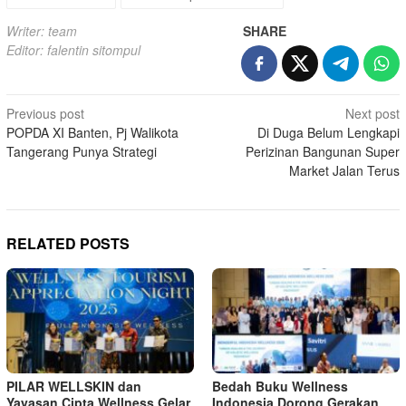
Writer: team
SHARE
Editor: falentin sitompul
Post
Previous post
Next post
POPDA XI Banten, Pj Walikota
Di Duga Belum Lengkapi
navigation
Tangerang Punya Strategi
Perizinan Bangunan Super
Market Jalan Terus
RELATED POSTS
PILAR WELLSKIN dan
Bedah Buku Wellness
Yayasan Cipta Wellness Gelar
Indonesia Dorong Gerakan