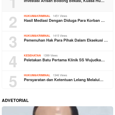
1
Investasi Arisan Bodong Bekasi, Kuasa Hu…
2
1451 Views
HUKUM&KRIMINAL
Hasil Mediasi Dengan Diduga Para Korban …
3
1415 Views
HUKUM&KRIMINAL
Pemenuhan Hak Para Pihak Dalam Eksekusi …
4
1399 Views
KESEHATAN
Peletakan Batu Pertama Klinik SS Wujudka…
5
1346 Views
HUKUM&KRIMINAL
Persyaratan dan Ketentuan Lelang Melalui…
ADVETORIAL