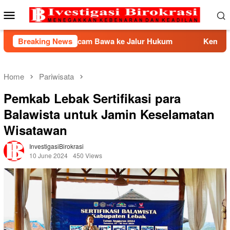
Skip
Mobile
to
Menu
content
Ancam Bawa ke Jalur Hukum
Breaking News
Kemnaker Berhasil Medias
Home
Pariwisata
Pemkab Lebak Sertifikasi para
Balawista untuk Jamin Keselamatan
Wisatawan
InvestigasiBirokrasi
10 June 2024
450 Views