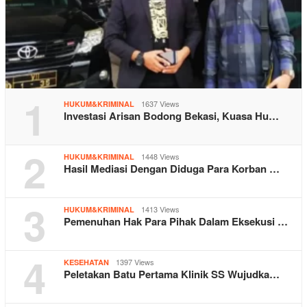
1
1637 Views
HUKUM&KRIMINAL
Investasi Arisan Bodong Bekasi, Kuasa Hu…
2
1448 Views
HUKUM&KRIMINAL
Hasil Mediasi Dengan Diduga Para Korban …
3
1413 Views
HUKUM&KRIMINAL
Pemenuhan Hak Para Pihak Dalam Eksekusi …
4
1397 Views
KESEHATAN
Peletakan Batu Pertama Klinik SS Wujudka…