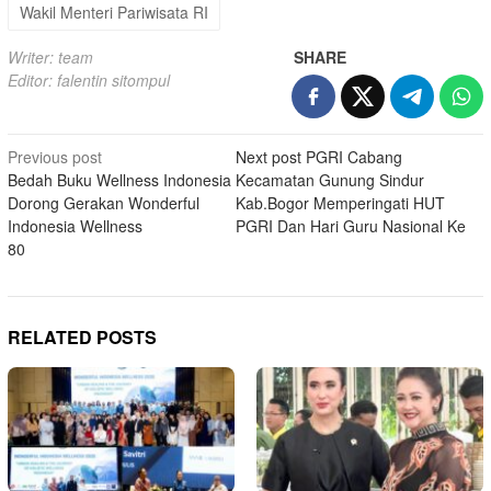
Wakil Menteri Pariwisata RI
Writer: team
SHARE
Editor: falentin sitompul
Post
Previous post
Next post
PGRI Cabang
Bedah Buku Wellness Indonesia
Kecamatan Gunung Sindur
navigation
Dorong Gerakan Wonderful
Kab.Bogor Memperingati HUT
Indonesia Wellness
PGRI Dan Hari Guru Nasional Ke
80
RELATED POSTS