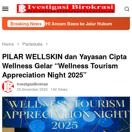
Skip
Mobile
to
Menu
content
BHP2HI Ancam Bawa ke Jalur Hukum
Breaking News
Kemnaker Berhasi
Home
Pariwisata
PILAR WELLSKIN dan Yayasan Cipta
Wellness Gelar “Wellness Tourism
Appreciation Night 2025”
InvestigasiBirokrasi
23 November 2025
140 Views