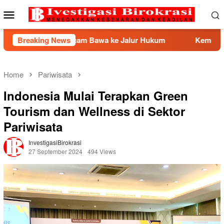
Skip
Mobile
to
Menu
content
Ancam Bawa ke Jalur Hukum
Breaking News
Kemnaker Berhasil Medias
Home
Pariwisata
Indonesia Mulai Terapkan Green
Tourism dan Wellness di Sektor
Pariwisata
InvestigasiBirokrasi
27 September 2024
494 Views