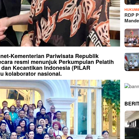
HUKUM&
RDP P
Mande
i.net-Kementerian Pariwisata Republik
ecara resmi menunjuk Perkumpulan Pelatih
, dan Kecantikan Indonesia (PILAR
u kolaborator nasional.
BERI