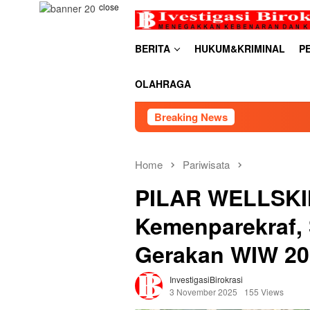
Skip
close
to
content
BERITA
HUKUM&KRIMINAL
P
OLAHRAGA
Breaking News
RDP PSU Embung B
Home
Pariwisata
PILAR WELLSKIN
Kemenparekraf,
Gerakan WIW 20
InvestigasiBirokrasi
3 November 2025
155 Views