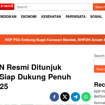
Searc
ENDIDIKAN
EKONOMI
KESEHATAN
PARIWISATA
SOSIAL
ugel Karawaci Mandek, BHP2HI Ancam Bawa ke Jalur Hukum
Search
 Resmi Ditunjuk
Sear
 Siap Dukung Penuh
Rec
25
RDP PS
BHP2HI
Kemnak