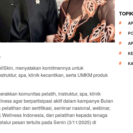
TOPI
AP
P
A
K
n
K
ellSkin, menyatakan komitmennya untuk
struktur, spa, klinik kecantikan, serta UMKM produk
akkan komunitas pelatih, instruktur, spa, klinik
lness agar berpartisipasi aktif dalam kampanye Bulan
pelatihan dan sertifikasi, seminar nasional, webinar,
ik Wellness Indonesia, dan pelatihan kepada tenaga
melalui pesan tertulis pada Senin (3/11/2025) di