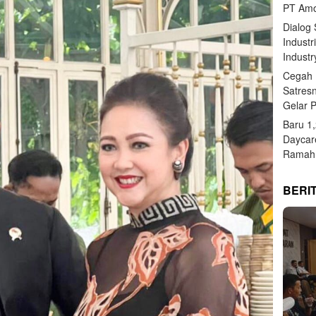
PT Amo
Dialog
Industr
Industr
Cegah 
Satres
Gelar 
Baru 1
Daycar
Ramah 
BERI