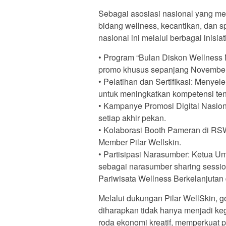
Sebagai asosiasi nasional yang mena
bidang wellness, kecantikan, dan 
nasional ini melalui berbagai inisiati
• Program “Bulan Diskon Wellness
promo khusus sepanjang November
• Pelatihan dan Sertifikasi: Menyele
untuk meningkatkan kompetensi ten
• Kampanye Promosi Digital Nasiona
setiap akhir pekan.
• Kolaborasi Booth Pameran di RSW
Member Pilar Wellskin.
• Partisipasi Narasumber: Ketua Umu
sebagai narasumber sharing session
Pariwisata Wellness Berkelanjutan 
Melalui dukungan Pilar WellSkin, 
diharapkan tidak hanya menjadi ke
roda ekonomi kreatif, memperkuat p