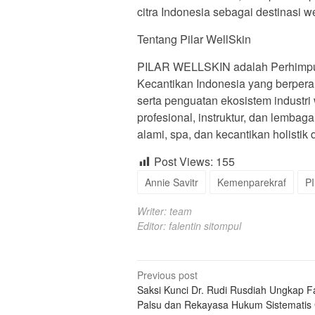
citra Indonesia sebagai destinasi w
Tentang Pilar WellSkin
PILAR WELLSKIN adalah Perhimpuna
Kecantikan Indonesia yang berperan
serta penguatan ekosistem industri
profesional, instruktur, dan lembag
alami, spa, dan kecantikan holistik 
Post Views:
155
Annie Savitr
Kemenparekraf
P
Writer: team
Editor: falentin sitompul
Post
Previous post
Saksi Kunci Dr. Rudi Rusdiah Ungkap F
navigation
Palsu dan Rekayasa Hukum Sistematis