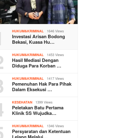
1
1646 Views
HUKUM&KRIMINAL
Investasi Arisan Bodong
Bekasi, Kuasa Hu…
2
1453 Views
HUKUM&KRIMINAL
Hasil Mediasi Dengan
Diduga Para Korban …
3
1417 Views
HUKUM&KRIMINAL
Pemenuhan Hak Para Pihak
Dalam Eksekusi …
4
1399 Views
KESEHATAN
Peletakan Batu Pertama
Klinik SS Wujudka…
5
1346 Views
HUKUM&KRIMINAL
Persyaratan dan Ketentuan
Lelang Melalui…